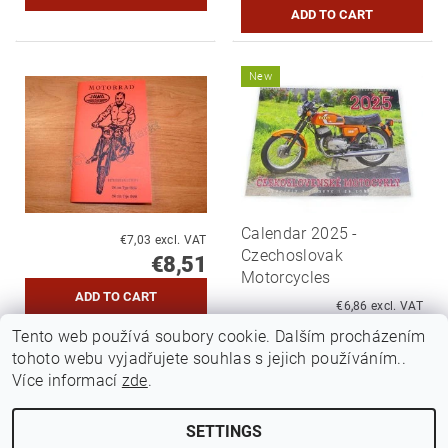
New
Calendar 2025 -
€7,03 excl. VAT
Czechoslovak
€8,51
Motorcycles
€6,86 excl. VAT
€8,30
Tento web používá soubory cookie. Dalším procházením
tohoto webu vyjadřujete souhlas s jejich používáním..
DETAIL
Více informací
zde
.
SETTINGS