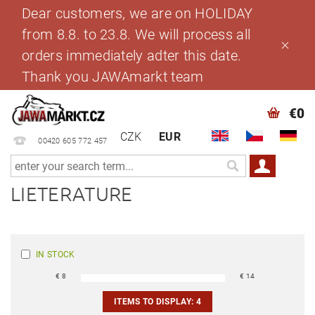
Dear customers, we are on HOLIDAY
from 8.8. to 23.8. We will process all
orders immediately adter this date.
Thank you JAWAmarkt team
€0
CZK
EUR
00420 605 772 457
LIETERATURE
IN STOCK
€
8
€
14
ITEMS TO DISPLAY:
4