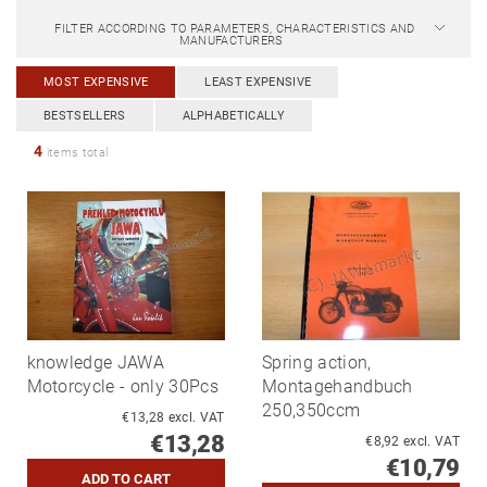
FILTER ACCORDING TO PARAMETERS, CHARACTERISTICS AND
MANUFACTURERS
MOST EXPENSIVE
LEAST EXPENSIVE
BESTSELLERS
ALPHABETICALLY
4
items total
knowledge JAWA
Spring action,
Motorcycle - only 30Pcs
Montagehandbuch
250,350ccm
€13,28 excl. VAT
€13,28
€8,92 excl. VAT
€10,79