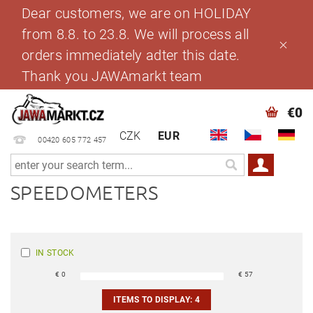
Dear customers, we are on HOLIDAY
from 8.8. to 23.8. We will process all
orders immediately adter this date.
Thank you JAWAmarkt team
€0
CZK
EUR
00420 605 772 457
SPEEDOMETERS
IN STOCK
€
0
€
57
ITEMS TO DISPLAY:
4