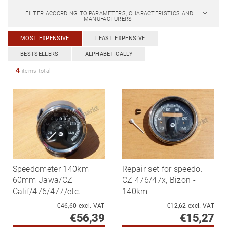
FILTER ACCORDING TO PARAMETERS, CHARACTERISTICS AND
MANUFACTURERS
MOST EXPENSIVE
LEAST EXPENSIVE
BESTSELLERS
ALPHABETICALLY
4
items total
Speedometer 140km
Repair set for speedo.
60mm Jawa/CZ
CZ 476/47x, Bizon -
Calif/476/477/etc.
140km
€46,60 excl. VAT
€12,62 excl. VAT
€56,39
€15,27