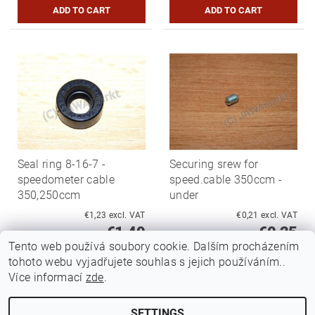
Seal ring 8-16-7 -
Securing srew for
speedometer cable
speed.cable 350ccm -
350,250ccm
under
€1,23 excl. VAT
€0,21 excl. VAT
€1,49
€0,25
Tento web používá soubory cookie. Dalším procházením
tohoto webu vyjadřujete souhlas s jejich používáním..
Více informací
zde
.
SETTINGS