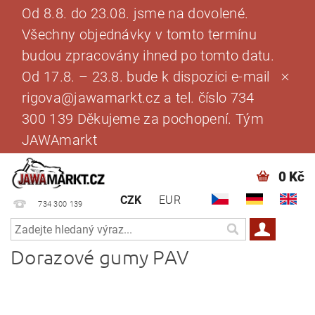
Od 8.8. do 23.08. jsme na dovolené.
Všechny objednávky v tomto termínu
budou zpracovány ihned po tomto datu.
Od 17.8. – 23.8. bude k dispozici e-mail
rigova@jawamarkt.cz a tel. číslo 734
300 139 Děkujeme za pochopení. Tým
JAWAmarkt
0 Kč
CZK
EUR
734 300 139
Dorazové gumy PAV