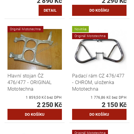
2 890 Kč
2 290 Kč
DETAIL
Originál Mototechna
Novinka
Originál Mototechna
Hlavní stojan ČZ
Padací rám CZ 476/477
476/477 - ORIGINAL
- CHROM, uloženka
Mototechna
Mototechna
1 859,50 Kč bez DPH
1 776,86 Kč bez DPH
2 250 Kč
2 150 Kč
Originál Mototechna