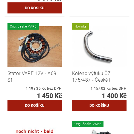
Orig. české VAPE
Novinka
Stator VAPE 12V - A69
Koleno výfuku ČZ
S1
175/487 - České !
1 198,35 Kč bez DPH
1 157,02 Kč bez DPH
1 450 Kč
1 400 Kč
Orig. české VAPE