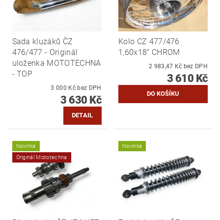
Sada kluzáků ČZ
Kolo CZ 477/476
476/477 - Originál
1,60x18" CHROM
uloženka MOTOTECHNA
2 983,47 Kč bez DPH
- TOP
3 610 Kč
3 000 Kč bez DPH
3 630 Kč
DETAIL
Novinka
Novinka
Originál Mototechna