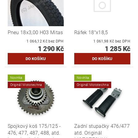
Pneu 18x3,00 H03 Mitas
Ráfek 18"x18,5
1 066,12 Kč bez DPH
1 061,98 Kč bez DPH
1 290 Kč
1 285 Kč
Novinka
Novinka
Originál Mototechna
Originál Mototechna
Spojkový koš 175/125 -
Zadní stupačky 476/477
476, 477, 487, 488, atd.
atd. Originál