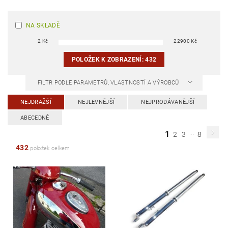
NA SKLADĚ
2
Kč
22900
Kč
POLOŽEK K ZOBRAZENÍ:
432
FILTR PODLE PARAMETRŮ, VLASTNOSTÍ A VÝROBCŮ
NEJDRAŽŠÍ
NEJLEVNĚJŠÍ
NEJPRODÁVANĚJŠÍ
ABECEDNĚ
...
1
2
3
8
432
položek celkem