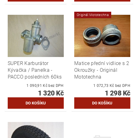
Originál Mototechna
SUPER Karburátor
Matice přední vidlice s 2
Kývačka / Panelka -
Okroužky - Originál
PACCO posledních 60ks
Mototechna
1 090,91 Kč bez DPH
1 072,73 Kč bez DPH
1 320 Kč
1 298 Kč