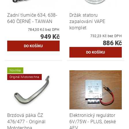
Zadní tlumiče 634, 638-
Držák statoru
640 ČERNÉ - TAIWAN
zapalování VAPE
komplet
784,30 Kč bez DPH
949 Kč
732,23 Kč bez DPH
886 Kč
Novinka
Originál Mototechna
Brzdová páka ČZ
Elektronický regulátor
476/477 - Originál
6V/75W - PLUS, české
Mototechna
AEV