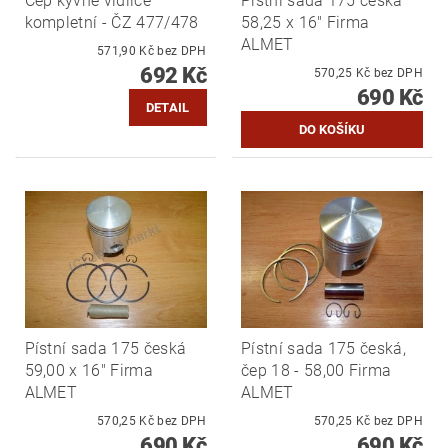
Čep kyvné vidlice
Pístní sada 175 česká
kompletní - ČZ 477/478
58,25 x 16" Firma
ALMET
571,90 Kč bez DPH
692 Kč
570,25 Kč bez DPH
690 Kč
DETAIL
Pístní sada 175 česká
Pístní sada 175 česká,
59,00 x 16" Firma
čep 18 - 58,00 Firma
ALMET
ALMET
570,25 Kč bez DPH
570,25 Kč bez DPH
690 Kč
690 Kč