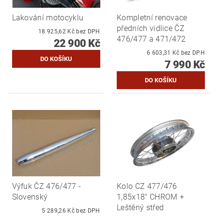
Lakování motocyklu
Kompletní renovace
předních vidlice ČZ
18 925,62 Kč bez DPH
476/477 a 471/472
22 900 Kč
6 603,31 Kč bez DPH
7 990 Kč
Výfuk ČZ 476/477 -
Kolo CZ 477/476
Slovenský
1,85x18" CHROM +
Leštěný střed
5 289,26 Kč bez DPH