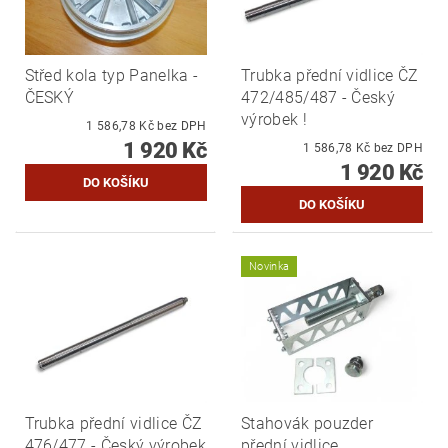
Střed kola typ Panelka -
Trubka přední vidlice ČZ
ČESKÝ
472/485/487 - Český
výrobek !
1 586,78 Kč bez DPH
1 920 Kč
1 586,78 Kč bez DPH
1 920 Kč
Novinka
Trubka přední vidlice ČZ
Stahovák pouzder
476/477 - Český výrobek
přední vidlice