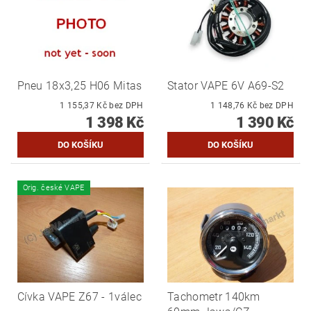
Pneu 18x3,25 H06 Mitas
Stator VAPE 6V A69-S2
1 155,37 Kč bez DPH
1 148,76 Kč bez DPH
1 398 Kč
1 390 Kč
Orig. české VAPE
Cívka VAPE Z67 - 1válec
Tachometr 140km