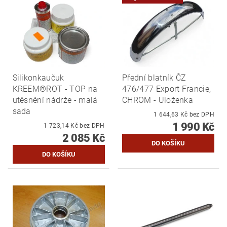
Silikonkaučuk
Přední blatník ČZ
KREEM®ROT - TOP na
476/477 Export Francie,
utěsnění nádrže - malá
CHROM - Uloženka
sada
1 644,63 Kč bez DPH
1 990 Kč
1 723,14 Kč bez DPH
2 085 Kč