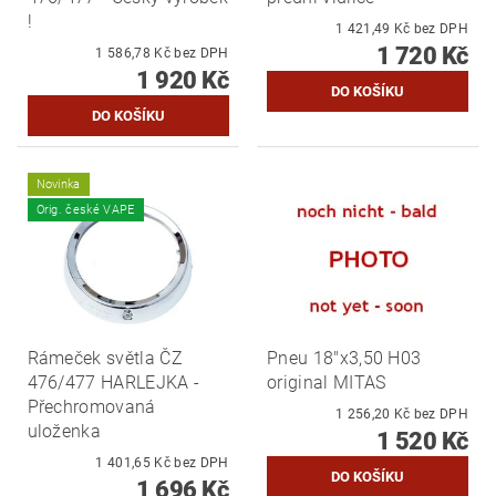
!
1 421,49 Kč bez DPH
1 720 Kč
1 586,78 Kč bez DPH
1 920 Kč
Novinka
Orig. české VAPE
Rámeček světla ČZ
Pneu 18"x3,50 H03
476/477 HARLEJKA -
original MITAS
Přechromovaná
1 256,20 Kč bez DPH
uloženka
1 520 Kč
1 401,65 Kč bez DPH
1 696 Kč