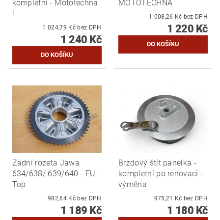
kompletní - Mototechna
MOTOTECHNA
!
1 008,26 Kč bez DPH
1 220 Kč
1 024,79 Kč bez DPH
1 240 Kč
Zadní rozeta Jawa
Brzdový štít panelka -
634/638/ 639/640 - EU,
kompletní po renovaci -
Top
výměna
982,64 Kč bez DPH
975,21 Kč bez DPH
1 189 Kč
1 180 Kč