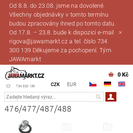
Od 8.8. do 23.08. jsme na dovolené.
Všechny objednávky v tomto termínu
budou zpracovány ihned po tomto datu.
Od 17.8. – 23.8. bude k dispozici e-mail
rigova@jawamarkt.cz a tel. číslo 734
300 139 Děkujeme za pochopení. Tým
JAWAmarkt
0 Kč
CZK
EUR
734 300 139
476/477/487/488