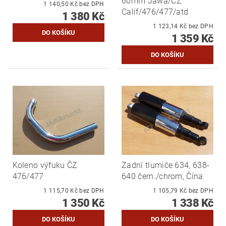
60mm Jawa/CZ
1 140,50 Kč bez DPH
Calif/476/477/atd
1 380 Kč
1 123,14 Kč bez DPH
1 359 Kč
Koleno výfuku ČZ
Zadní tlumiče 634, 638-
476/477
640 čern./chrom, Čína
1 115,70 Kč bez DPH
1 105,79 Kč bez DPH
1 350 Kč
1 338 Kč