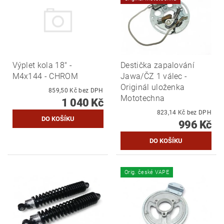
Výplet kola 18" -
Destička zapalování
M4x144 - CHROM
Jawa/ČZ 1 válec -
Originál uloženka
859,50 Kč bez DPH
Mototechna
1 040 Kč
823,14 Kč bez DPH
996 Kč
Orig. české VAPE