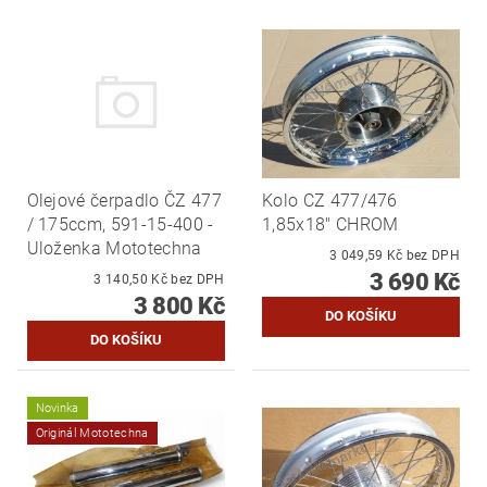
Olejové čerpadlo ČZ 477
Kolo CZ 477/476
/ 175ccm, 591-15-400 -
1,85x18" CHROM
Uloženka Mototechna
3 049,59 Kč bez DPH
3 690 Kč
3 140,50 Kč bez DPH
3 800 Kč
Novinka
Originál Mototechna