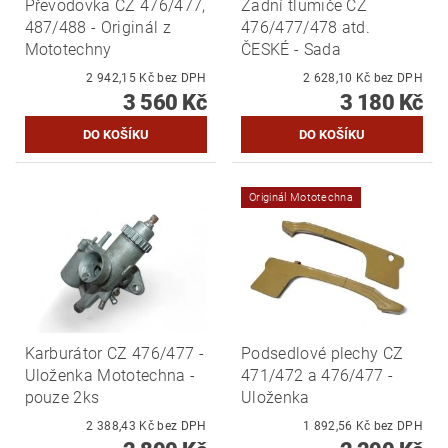
Převodovka ČZ 476/477,
Zadní tlumiče ČZ
487/488 - Originál z
476/477/478 atd.
Mototechny
ČESKÉ - Sada
2 942,15 Kč bez DPH
2 628,10 Kč bez DPH
3 560 Kč
3 180 Kč
Originál Mototechna
Karburátor CZ 476/477 -
Podsedlové plechy CZ
Uloženka Mototechna -
471/472 a 476/477 -
pouze 2ks
Uloženka
2 388,43 Kč bez DPH
1 892,56 Kč bez DPH