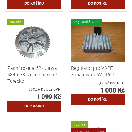
Novinka
Orig. české VAPE
Zadní rozeta 52z Jawa
Regulátor pro VAPE
634-638, velice pěkná !
zapalování 6V - R64
Turecko
899,17 Kč bez DPH
1 088 Kč
908,26 Kč bez DPH
1 099 Kč
Novinka
Originál Mototechna