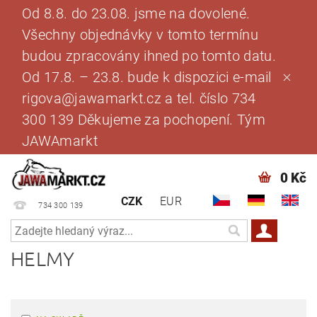
Od 8.8. do 23.08. jsme na dovolené.
Všechny objednávky v tomto termínu
budou zpracovány ihned po tomto datu.
Od 17.8. – 23.8. bude k dispozici e-mail
rigova@jawamarkt.cz a tel. číslo 734
300 139 Děkujeme za pochopení. Tým
JAWAmarkt
0 Kč
CZK
EUR
734 300 139
HELMY