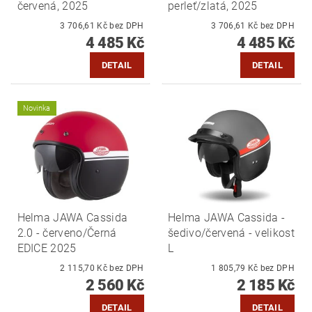
červená, 2025
perleť/zlatá, 2025
3 706,61 Kč bez DPH
3 706,61 Kč bez DPH
4 485 Kč
4 485 Kč
DETAIL
DETAIL
Novinka
Helma JAWA Cassida
Helma JAWA Cassida -
2.0 - červeno/Černá
šedivo/červená - velikost
EDICE 2025
L
2 115,70 Kč bez DPH
1 805,79 Kč bez DPH
2 560 Kč
2 185 Kč
DETAIL
DETAIL