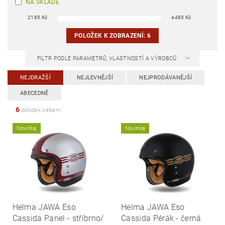
NA SKLADĚ
2185
Kč
4485
Kč
POLOŽEK K ZOBRAZENÍ:
6
FILTR PODLE PARAMETRŮ, VLASTNOSTÍ A VÝROBCŮ
NEJDRAŽŠÍ
NEJLEVNĚJŠÍ
NEJPRODÁVANĚJŠÍ
ABECEDNĚ
6
položek celkem
Novinka
Novinka
Helma JAWA Eso
Helma JAWA Eso
Cassida Panel - stříbrno/
Cassida Pérák - černá