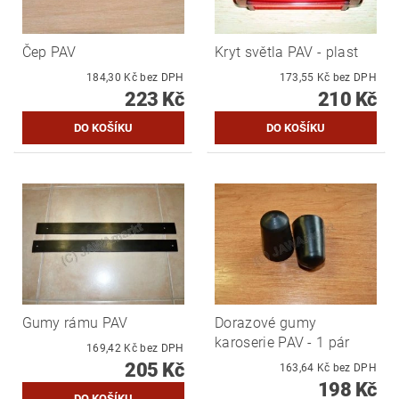
Čep PAV
Kryt světla PAV - plast
184,30 Kč bez DPH
173,55 Kč bez DPH
223 Kč
210 Kč
Gumy rámu PAV
Dorazové gumy
karoserie PAV - 1 pár
169,42 Kč bez DPH
205 Kč
163,64 Kč bez DPH
198 Kč