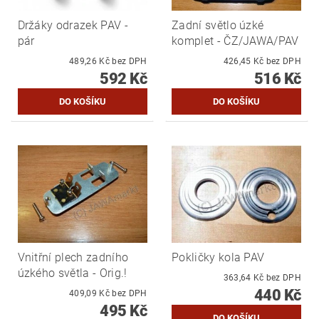
Držáky odrazek PAV -
Zadní světlo úzké
pár
komplet - ČZ/JAWA/PAV
489,26 Kč bez DPH
426,45 Kč bez DPH
592 Kč
516 Kč
Vnitřní plech zadního
Pokličky kola PAV
úzkého světla - Orig.!
363,64 Kč bez DPH
440 Kč
409,09 Kč bez DPH
495 Kč