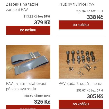
Zástěrka na tažné
Pružiny tlumiče PAV
zařízení PAV
279,34 Kč bez DPH
338 Kč
313,22 Kč bez DPH
379 Kč
PAV - vnitřní stahovácí
PAV sada šroubů - nerez
pásek zavazadla
252,07 Kč bez DPH
305 Kč
268,60 Kč bez DPH
325 Kč