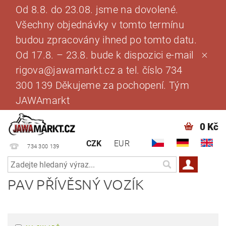
Od 8.8. do 23.08. jsme na dovolené.
Všechny objednávky v tomto termínu
budou zpracovány ihned po tomto datu.
Od 17.8. – 23.8. bude k dispozici e-mail
rigova@jawamarkt.cz a tel. číslo 734
300 139 Děkujeme za pochopení. Tým
JAWAmarkt
0 Kč
CZK
EUR
734 300 139
PAV PŘÍVĚSNÝ VOZÍK