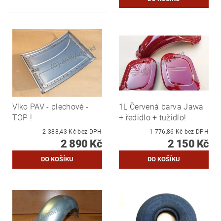
Víko PAV - plechové -
1L Červená barva Jawa
TOP !
+ ředidlo + tužidlo!
2 388,43 Kč bez DPH
1 776,86 Kč bez DPH
2 890 Kč
2 150 Kč