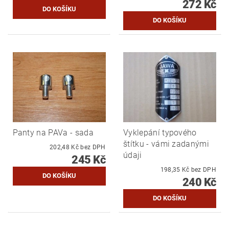
272 Kč
Panty na PAVa - sada
Vyklepání typového
štítku - vámi zadanými
202,48 Kč bez DPH
údaji
245 Kč
198,35 Kč bez DPH
240 Kč