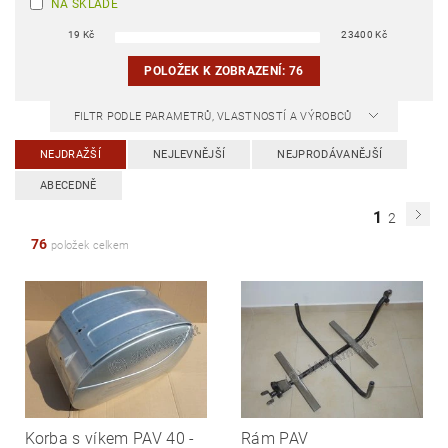
NA SKLADĚ
19
Kč
23400
Kč
POLOŽEK K ZOBRAZENÍ:
76
FILTR PODLE PARAMETRŮ, VLASTNOSTÍ A VÝROBCŮ
NEJDRAŽŠÍ
NEJLEVNĚJŠÍ
NEJPRODÁVANĚJŠÍ
ABECEDNĚ
1
2
76
položek celkem
Korba s víkem PAV 40 -
Rám PAV