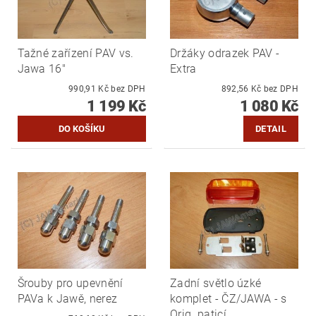
Tažné zařízení PAV vs.
Držáky odrazek PAV -
Jawa 16"
Extra
990,91 Kč bez DPH
892,56 Kč bez DPH
1 199 Kč
1 080 Kč
DETAIL
Šrouby pro upevnění
Zadní světlo úzké
PAVa k Jawě, nerez
komplet - ČZ/JAWA - s
Orig. paticí