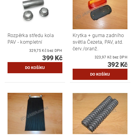
Rozpěrka středu kola
Krytka + guma zadního
PAV - kompletní
světla Čezeta, PAV, atd.
červ./oranž.
329,75 Kč bez DPH
399 Kč
323,97 Kč bez DPH
392 Kč