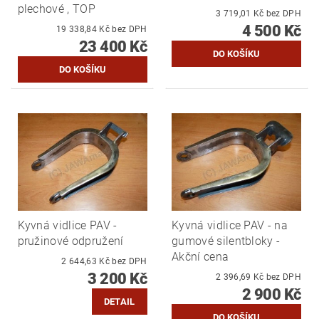
plechové , TOP
3 719,01 Kč bez DPH
4 500 Kč
19 338,84 Kč bez DPH
23 400 Kč
Kyvná vidlice PAV -
Kyvná vidlice PAV - na
pružinové odpružení
gumové silentbloky -
Akční cena
2 644,63 Kč bez DPH
3 200 Kč
2 396,69 Kč bez DPH
2 900 Kč
DETAIL