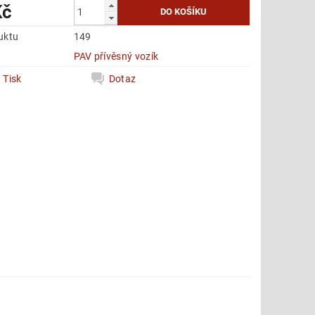
Kč
uktu
149
e
PAV přívěsný vozík
Tisk
Dotaz