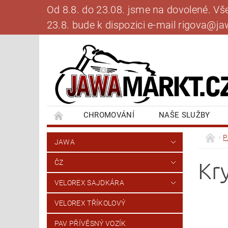
Od 8.8. do 23.08. jsme na dovolené. V
23.8. bude k dispozici e-mail rigova@
CHROMOVÁNÍ
NAŠE SLUŽBY
BANKOVNÍ SPOJENÍ
NAPIŠTE NÁM
P
JAWA
Kr
ČZ
VELOREX SAJDKÁRA
VELOREX TŘÍKOLOVÝ
PAV PŘÍVĚSNÝ VOZÍK