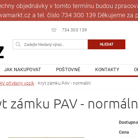
šechny objednávky v tomto termínu budou zpracová
jawamarkt.cz a tel. číslo 734 300 139 Děkujeme 
734 300 139
JAK NAKUPOVAT
POŠTOVNÉ
KONTAKTY
O
BLOG
MOJE OBJEDNÁVKA
AV přívěsný vozík
Kryt zámku PAV - normální
yt zámku PAV - normáln
Dostupno
Cena