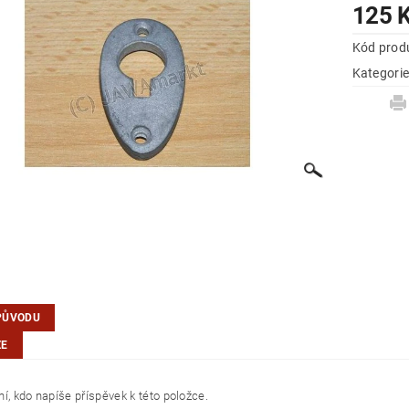
125 
Kód prod
Kategori
PŮVODU
ZE
í, kdo napíše příspěvek k této položce.