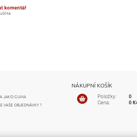
at komentář
á republika
NÁKUPNÍ KOŠÍK
A JAKO GUMA
Položky:
0
Cena:
0 K
ME VAŠE OBJEDNÁVKY ?