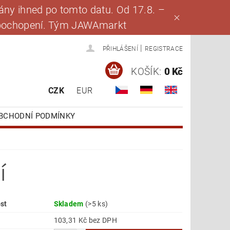
ny ihned po tomto datu. Od 17.8. –
za pochopení. Tým JAWAmarkt
|
PŘIHLÁŠENÍ
REGISTRACE
KOŠÍK:
0 Kč
CZK
EUR
BCHODNÍ PODMÍNKY
í
st
Skladem
(>5 ks)
103,31 Kč bez DPH