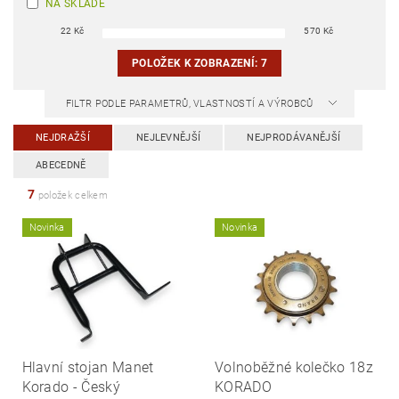
NA SKLADĚ
22
Kč
570
Kč
POLOŽEK K ZOBRAZENÍ:
7
FILTR PODLE PARAMETRŮ, VLASTNOSTÍ A VÝROBCŮ
NEJDRAŽŠÍ
NEJLEVNĚJŠÍ
NEJPRODÁVANĚJŠÍ
ABECEDNĚ
7
položek celkem
Novinka
Novinka
Hlavní stojan Manet
Volnoběžné kolečko 18z
Korado - Český
KORADO