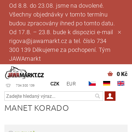
Od 8.8. do 23.08. jsme na dovolené.
Všechny objednávky v tomto termínu
budou zpracovány ihned po tomto datu.
Od 17.8. – 23.8. bude k dispozici e-mail
rigova@jawamarkt.cz a tel. číslo 734
300 139 Děkujeme za pochopení. Tým
JAWAmarkt
0 Kč
CZK
EUR
734 300 139
MANET KORADO