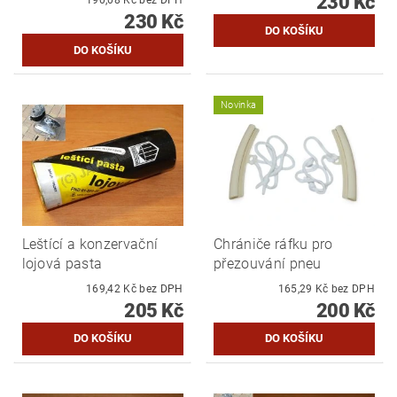
230 Kč
230 Kč
Novinka
Leštící a konzervační
Chrániče ráfku pro
lojová pasta
přezouvání pneu
169,42 Kč bez DPH
165,29 Kč bez DPH
205 Kč
200 Kč