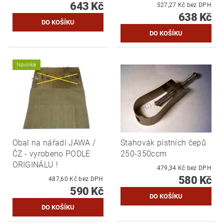
643 Kč
527,27 Kč bez DPH
638 Kč
Novinka
Obal na nářadí JAWA /
Stahovák pístních čepů
ČZ - vyrobeno PODLE
250-350ccm
ORIGINÁLU !
479,34 Kč bez DPH
580 Kč
487,60 Kč bez DPH
590 Kč