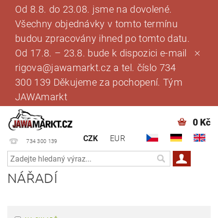
Od 8.8. do 23.08. jsme na dovolené.
Všechny objednávky v tomto termínu
budou zpracovány ihned po tomto datu.
Od 17.8. – 23.8. bude k dispozici e-mail
rigova@jawamarkt.cz a tel. číslo 734
300 139 Děkujeme za pochopení. Tým
JAWAmarkt
0 Kč
CZK
EUR
734 300 139
NÁŘADÍ