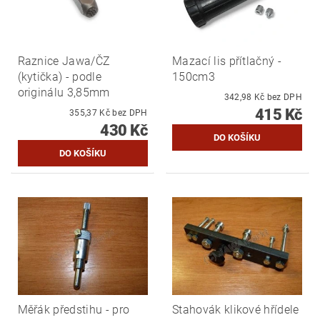
Raznice Jawa/ČZ
Mazací lis přítlačný -
(kytička) - podle
150cm3
originálu 3,85mm
342,98 Kč bez DPH
415 Kč
355,37 Kč bez DPH
430 Kč
Měřák předstihu - pro
Stahovák klikové hřídele