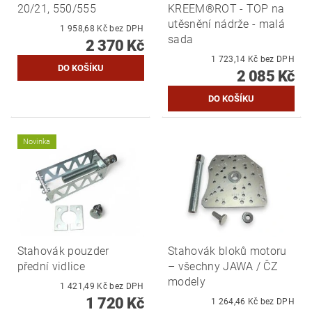
20/21, 550/555
KREEM®ROT - TOP na
utěsnění nádrže - malá
1 958,68 Kč bez DPH
sada
2 370 Kč
1 723,14 Kč bez DPH
2 085 Kč
Novinka
Stahovák pouzder
Stahovák bloků motoru
přední vidlice
– všechny JAWA / ČZ
modely
1 421,49 Kč bez DPH
1 720 Kč
1 264,46 Kč bez DPH