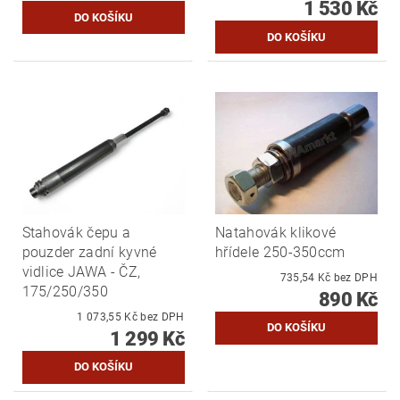
1 530 Kč
Stahovák čepu a
Natahovák klikové
pouzder zadní kyvné
hřídele 250-350ccm
vidlice JAWA - ČZ,
735,54 Kč bez DPH
175/250/350
890 Kč
1 073,55 Kč bez DPH
1 299 Kč