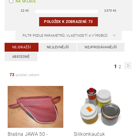
NA SKLADĚ
22
Kč
2370
Kč
POLOŽEK K ZOBRAZENÍ:
73
FILTR PODLE PARAMETRŮ, VLASTNOSTÍ A VÝROBCŮ
NEJDRAŽŠÍ
NEJLEVNĚJŠÍ
NEJPRODÁVANĚJŠÍ
ABECEDNĚ
1
2
73
položek celkem
Brašna JAWA 50 -
Silikonkaučuk