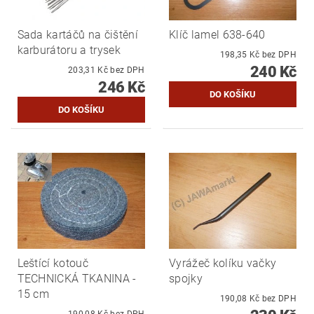
Sada kartáčů na čištění
Klíč lamel 638-640
karburátoru a trysek
198,35 Kč bez DPH
240 Kč
203,31 Kč bez DPH
246 Kč
Leštící kotouč
Vyrážeč kolíku vačky
TECHNICKÁ TKANINA -
spojky
15 cm
190,08 Kč bez DPH
190,08 Kč bez DPH