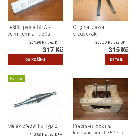
Leštící pasta BÍLÁ -
Originál Jawa
velmi jemná - 950g
šroubovák
261,98 Kč bez DPH
260,33 Kč bez DPH
317 Kč
315 Kč
DETAIL
Novinka
Měřák předstihu Typ 2
Přepravní box na
klikovou hřídel 350ccm
243,80 Kč bez DPH