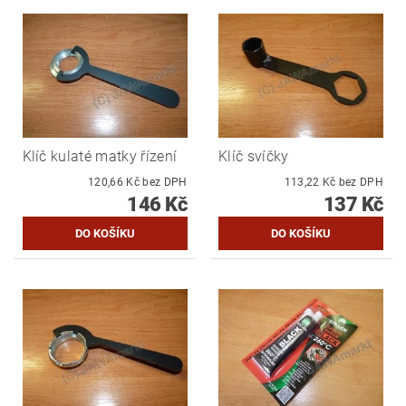
Klíč kulaté matky řízení
Klíč svíčky
120,66 Kč bez DPH
113,22 Kč bez DPH
146 Kč
137 Kč