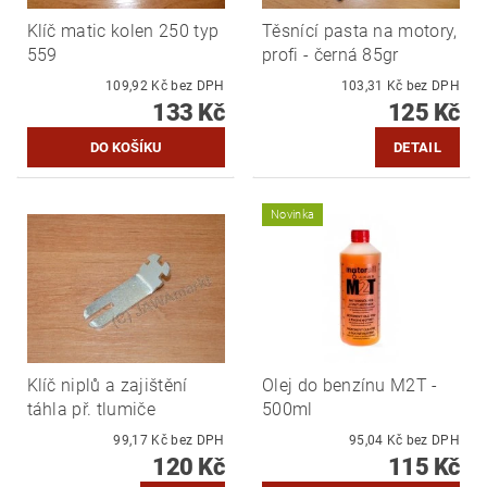
Klíč matic kolen 250 typ
Těsnící pasta na motory,
559
profi - černá 85gr
109,92 Kč bez DPH
103,31 Kč bez DPH
133 Kč
125 Kč
DETAIL
Novinka
Klíč niplů a zajištění
Olej do benzínu M2T -
táhla př. tlumiče
500ml
99,17 Kč bez DPH
95,04 Kč bez DPH
120 Kč
115 Kč