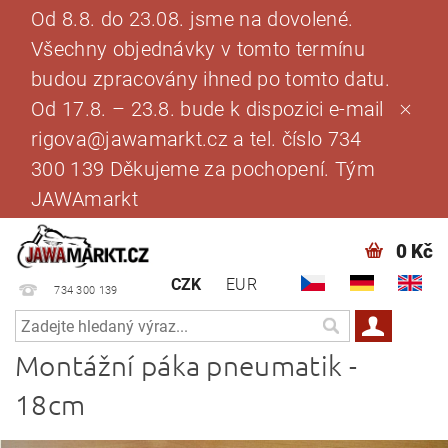
Od 8.8. do 23.08. jsme na dovolené.
Všechny objednávky v tomto termínu
budou zpracovány ihned po tomto datu.
Od 17.8. – 23.8. bude k dispozici e-mail
rigova@jawamarkt.cz a tel. číslo 734
300 139 Děkujeme za pochopení. Tým
JAWAmarkt
0 Kč
CZK
EUR
734 300 139
Montážní páka pneumatik -
18cm