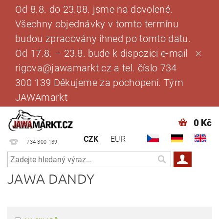
Od 8.8. do 23.08. jsme na dovolené.
Všechny objednávky v tomto termínu
budou zpracovány ihned po tomto datu.
Od 17.8. – 23.8. bude k dispozici e-mail
rigova@jawamarkt.cz a tel. číslo 734
300 139 Děkujeme za pochopení. Tým
JAWAmarkt
0 Kč
CZK
EUR
734 300 139
JAWA DANDY