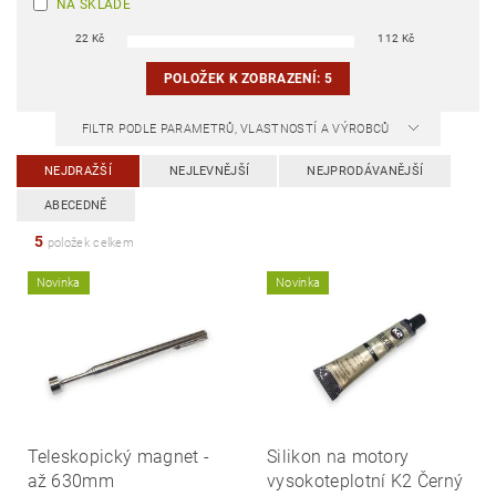
NA SKLADĚ
22
Kč
112
Kč
POLOŽEK K ZOBRAZENÍ:
5
FILTR PODLE PARAMETRŮ, VLASTNOSTÍ A VÝROBCŮ
NEJDRAŽŠÍ
NEJLEVNĚJŠÍ
NEJPRODÁVANĚJŠÍ
ABECEDNĚ
5
položek celkem
Novinka
Novinka
Teleskopický magnet -
Silikon na motory
až 630mm
vysokoteplotní K2 Černý