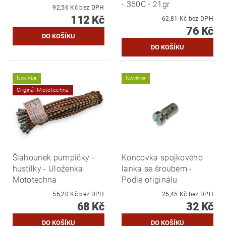
- 360C - 21gr
92,56 Kč bez DPH
112 Kč
62,81 Kč bez DPH
76 Kč
Novinka
Novinka
Originál Mototechna
Šlahounek pumpičky -
Koncovka spojkového
hustilky - Uloženka
lanka se šroubem -
Mototechna
Podle originálu
56,20 Kč bez DPH
26,45 Kč bez DPH
68 Kč
32 Kč