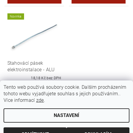
Novinka
Stahovácí pásek
elektroinstalace - ALU
18,18 Kč bez DPH
22 Kč
Tento web používá soubory cookie. Dalším procházením
tohoto webu vyjadřujete souhlas s jejich používáním..
Více informací
zde
.
NASTAVENÍ
Upravit nastavení cookies
2026 ©
Jawamarkt
, všechna práva vyhrazena