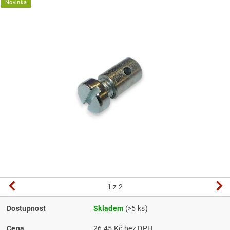
Novinka
1
z 2
Dostupnost
Skladem
(>5 ks)
Cena
26,45 Kč bez DPH