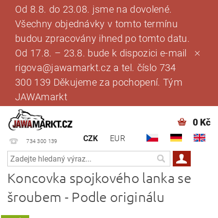
Od 8.8. do 23.08. jsme na dovolené.
Všechny objednávky v tomto termínu
budou zpracovány ihned po tomto datu.
Od 17.8. – 23.8. bude k dispozici e-mail
rigova@jawamarkt.cz a tel. číslo 734
300 139 Děkujeme za pochopení. Tým
JAWAmarkt
0 Kč
CZK
EUR
734 300 139
Koncovka spojkového lanka se
šroubem - Podle originálu