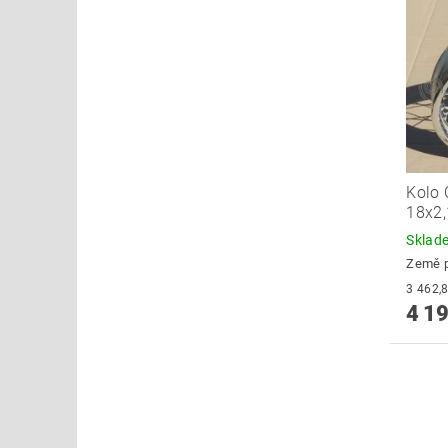
Kolo 
18x2
Skla
Země 
4 19