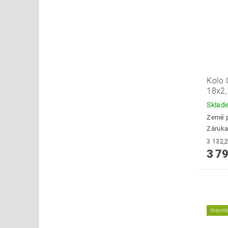
Kolo 
18x2,
Skla
Země 
Záruka
3 79
Novin