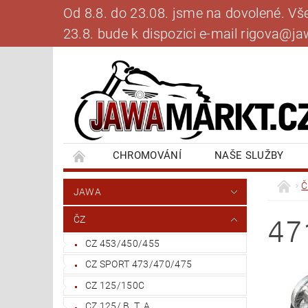
Od 8.8. do 23.08. jsme na dovolené. V
23.8. bude k dispozici e-mail rigova@
CHROMOVÁNÍ
NAŠE SLUŽBY
BANKOVNÍ SPOJENÍ
NAPIŠTE NÁM
Č
JAWA
47
ČZ
CZ 453/450/455
CZ SPORT 473/470/475
CZ 125/150C
CZ 125/ B, T, A