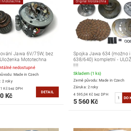
ál Mototechna
Originál Mototechna
ování Jawa 6V/75W, bez
Spojka Jawa 634 (možno i
- Uloženka Mototechna
638/640) kompletní - UL
!!!!
tálně nedostupné
Skladem
(1 ks)
původu:
Made in Czech
Země původu:
Made in Czech
: 2 roky
Záruka: 2 roky
4 950,41 Kč bez DPH
DETAIL
0 Kč
4 595,04 Kč bez DPH
5 560 Kč