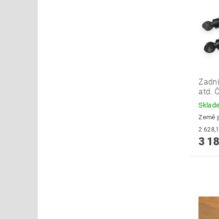
Zadní
atd. 
Skla
Země 
3 18