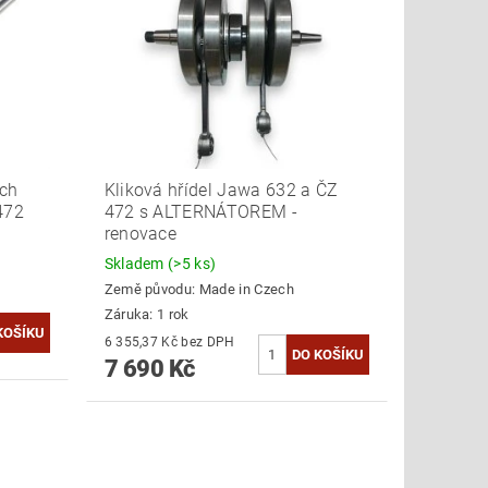
ích
Kliková hřídel Jawa 632 a ČZ
472
472 s ALTERNÁTOREM -
renovace
Skladem
(>5 ks)
Země původu:
Made in Czech
Záruka: 1 rok
6 355,37 Kč bez DPH
7 690 Kč