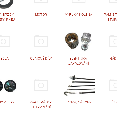
, BRZDY,
MOTOR
VÝFUKY, KOLENA
RÁM, S
TY, PNEU
STUP
SEDLA
GUMOVÉ DÍLY
ELEKTRIKA,
NÁD
ZAPALOVÁNÍ
HOMETRY
KARBURÁTOR,
LANKA, NÁHONY
TĚS
FILTRY, SÁNÍ