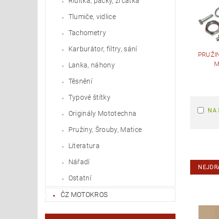
Řídítka, páčky, zrcátka
Tlumiče, vidlice
Tachometry
Karburátor, filtry, sání
PRUŽIN
M
Lanka, náhony
Těsnění
Typové štítky
NA 
Originály Mototechna
Pružiny, Šrouby, Matice
Literatura
Nářadí
NEJDR
Ostatní
ČZ MOTOKROS