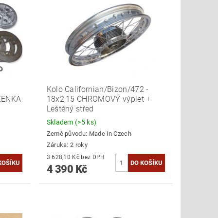
Kolo Californian/Bizon/472 -
OŽENKA
18x2,15 CHROMOVÝ výplet +
Leštěný střed
Skladem
(>5 ks)
Země původu:
Made in Czech
Záruka: 2 roky
3 628,10 Kč bez DPH
4 390 Kč