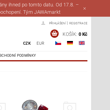
ny ihned po tomto datu. Od 17.8. –
za pochopení. Tým JAWAmarkt
|
PŘIHLÁŠENÍ
REGISTRACE
KOŠÍK:
0 Kč
CZK
EUR
BCHODNÍ PODMÍNKY