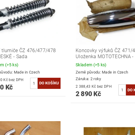
 tlumiče ČZ 476/477/478
Koncovky výfuků ČZ 471/4
ČESKÉ - Sada
Uloženka MOTOTECHNA - 
dem
(>5 ks)
Skladem
(>5 ks)
původu:
Made in Czech
Země původu:
Made in Czech
Záruka: 2 roky
2 628,10 Kč bez DPH
0 Kč
2 388,43 Kč bez DPH
2 890 Kč