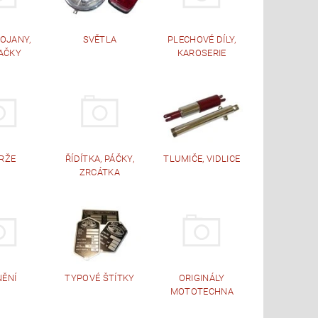
TOJANY,
SVĚTLA
PLECHOVÉ DÍLY,
AČKY
KAROSERIE
RŽE
ŘÍDÍTKA, PÁČKY,
TLUMIČE, VIDLICE
ZRCÁTKA
NĚNÍ
TYPOVÉ ŠTÍTKY
ORIGINÁLY
MOTOTECHNA