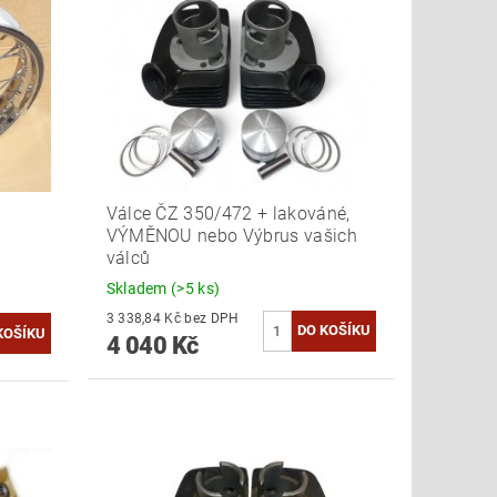
Válce ČZ 350/472 + lakováné,
VÝMĚNOU nebo Výbrus vašich
válců
Skladem
(>5 ks)
3 338,84 Kč bez DPH
4 040 Kč