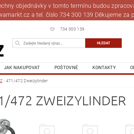
šechny objednávky v tomto termínu budou zpracová
jawamarkt.cz a tel. číslo 734 300 139 Děkujeme 
734 300 139
JAK NAKUPOVAT
POŠTOVNÉ
KONTAKTY
O
BLOG
MOJE OBJEDNÁVKA
Z
471/472 Zweizylinder
1/472 ZWEIZYLINDER