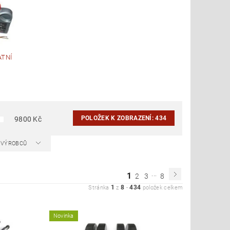
ATNÍ
POLOŽEK K ZOBRAZENÍ:
434
9800
Kč
A VÝROBCŮ
...
1
2
3
8
1
8
434
Stránka
z
-
položek celkem
Novinka