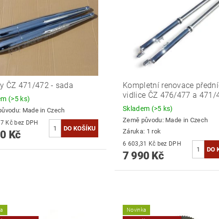
y ČZ 471/472 - sada
Kompletní renovace předn
vidlice ČZ 476/477 a 471/
dem
(>5 ks)
Skladem
(>5 ks)
původu:
Made in Czech
Země původu:
Made in Czech
8 099,17 Kč bez DPH
Záruka: 1 rok
0 Kč
6 603,31 Kč bez DPH
7 990 Kč
ka
Novinka