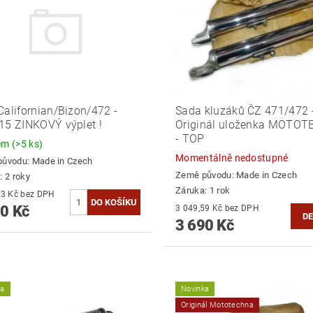
Californian/Bizon/472 -
Sada kluzáků ČZ 471/472 
15 ZINKOVÝ výplet !
Originál uloženka MOTO
- TOP
dem
(>5 ks)
Momentálně nedostupné
původu:
Made in Czech
Země původu:
Made in Czech
: 2 roky
Záruka: 1 rok
3 132,23 Kč bez DPH
0 Kč
3 049,59 Kč bez DPH
DE
3 690 Kč
ka
Novinka
Originál Mototechna