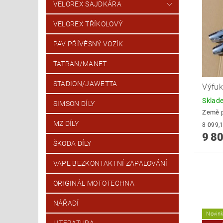
VELOREX SAJDKÁRA
VELOREX TŘÍKOLOVÝ
PAV PŘÍVĚSNÝ VOZÍK
TATRAN/MANET
STADION/JAWETTA
Výfuk
Skla
SIMSON DÍLY
Země 
MZ DÍLY
9 80
ŠKODA DÍLY
VAPE BEZKONTAKTNÍ ZAPALOVÁNÍ
ORIGINÁL MOTOTECHNA
NÁŘADÍ
Novin
LITERATURA