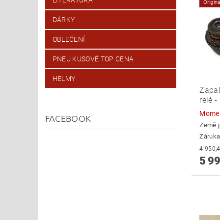
Origin
DÁRKY
OBLEČENÍ
PNEU KUSOVÉ TOP CENA
HELMY
Zapal
relé 
Momen
FACEBOOK
Země 
Záruka
5 99