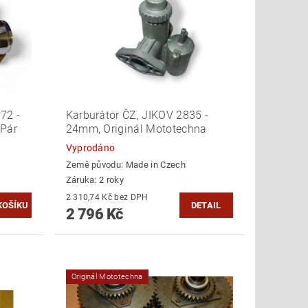
72 -
Karburátor ČZ, JIKOV 2835 -
Pár
24mm, Originál Mototechna
Vyprodáno
Země původu:
Made in Czech
Záruka: 2 roky
2 310,74 Kč bez DPH
DETAIL
2 796 Kč
Originál Mototechna