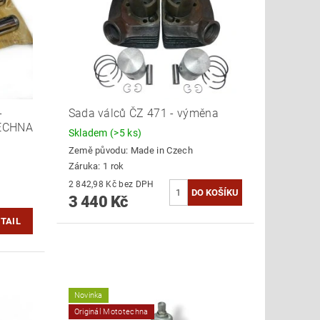
-
Sada válců ČZ 471 - výměna
TECHNA
Skladem
(>5 ks)
Země původu:
Made in Czech
Záruka: 1 rok
2 842,98 Kč bez DPH
3 440 Kč
TAIL
Novinka
Originál Mototechna