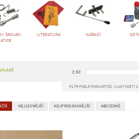
Y, ŠROUBY,
LITERATURA
NÁŘADÍ
OST
ATICE
SKLADĚ
2
Kč
FILTR PODLE PARAMETRŮ, VLASTNOSTÍ 
AŽŠÍ
NEJLEVNĚJŠÍ
NEJPRODÁVANĚJŠÍ
ABECEDNĚ