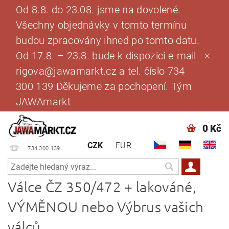
Od 8.8. do 23.08. jsme na dovolené.
Všechny objednávky v tomto termínu
budou zpracovány ihned po tomto datu.
Od 17.8. – 23.8. bude k dispozici e-mail
rigova@jawamarkt.cz a tel. číslo 734
300 139 Děkujeme za pochopení. Tým
JAWAmarkt
0 Kč
CZK
EUR
734 300 139
Válce ČZ 350/472 + lakováné,
VÝMĚNOU nebo Výbrus vašich
válců