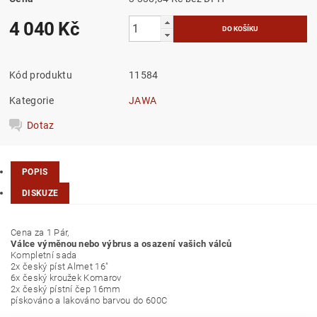
4 040 Kč
Kód produktu
11584
Kategorie
JAWA
Dotaz
POPIS
DISKUZE
Cena za 1 Pár,
Válce výměnou nebo výbrus a osazení vašich válců
Kompletní sada
2x český píst Almet 16"
6x český kroužek Komarov
2x český pístní čep 16mm
pískováno a lakováno barvou do 600C