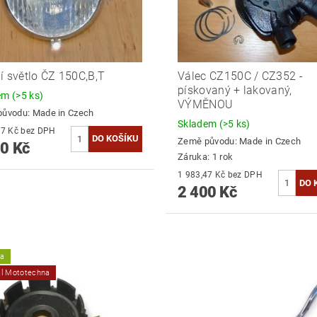
í světlo ČZ 150C,B,T
Válec CZ150C / CZ352 -
pískovaný + lakovaný,
dem
(>5 ks)
VÝMĚNOU
původu:
Made in Czech
Skladem
(>5 ks)
2 355,37 Kč bez DPH
Země původu:
Made in Czech
0 Kč
Záruka: 1 rok
1 983,47 Kč bez DPH
2 400 Kč
ka
ál Mototechna