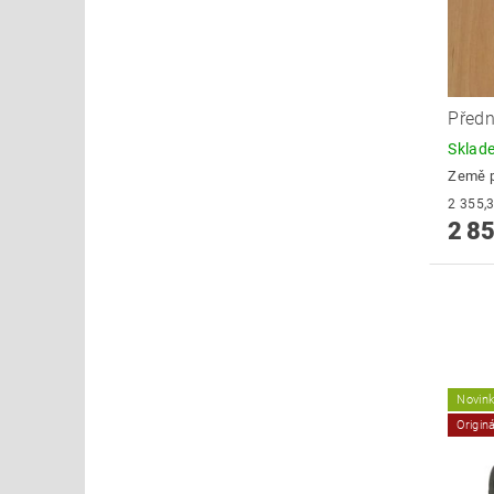
Předn
Skla
Země 
2 85
Novin
Origin