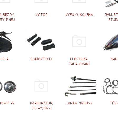
, BRZDY,
MOTOR
VÝFUKY, KOLENA
RÁM, S
TY, PNEU
STUP
SEDLA
GUMOVÉ DÍLY
ELEKTRIKA,
NÁD
ZAPALOVÁNÍ
HOMETRY
KARBURÁTOR,
LANKA, NÁHONY
TĚS
FILTRY, SÁNÍ