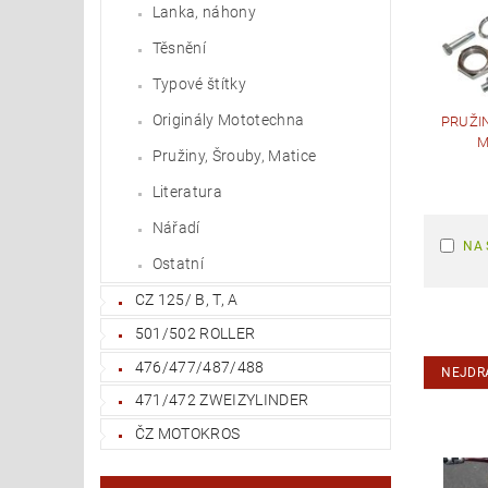
Lanka, náhony
Těsnění
Typové štítky
Originály Mototechna
PRUŽIN
M
Pružiny, Šrouby, Matice
Literatura
Nářadí
NA 
Ostatní
CZ 125/ B, T, A
501/502 ROLLER
476/477/487/488
NEJDR
471/472 ZWEIZYLINDER
ČZ MOTOKROS