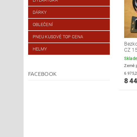
DÁRKY
OBLEČENÍ
PNEU KUSOVÉ TOP CENA
Bezko
HELMY
CZ 1
Skla
Země 
FACEBOOK
8 44