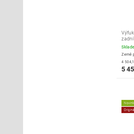
Výfuk
zadní
Skla
Země 
5 45
Novin
Origin