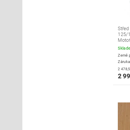
Střed
125/1
Moto
Skla
Země 
Záruka
2 99