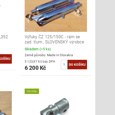
,352
Výfuky ČZ 125/150C - rám se
zad. tlum., SLOVENSKÝ výrobce
Skladem
(>5 ks)
Země původu:
Made in Slovakia
5 123,97 Kč bez DPH
6 200 Kč
Novinka