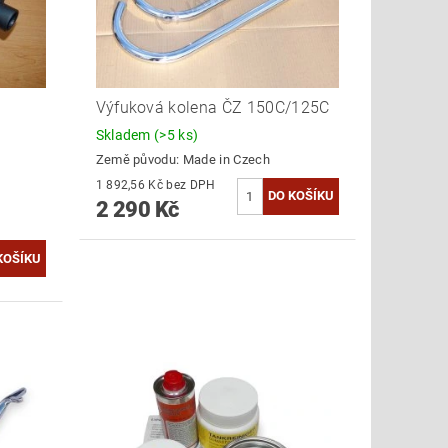
Výfuková kolena ČZ 150C/125C
Skladem
(>5 ks)
Země původu:
Made in Czech
1 892,56 Kč bez DPH
2 290 Kč