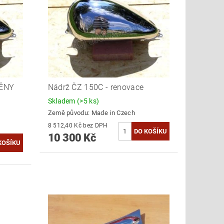
MĚNY
Nádrž ČZ 150C - renovace
Skladem
(>5 ks)
Země původu:
Made in Czech
8 512,40 Kč bez DPH
10 300 Kč