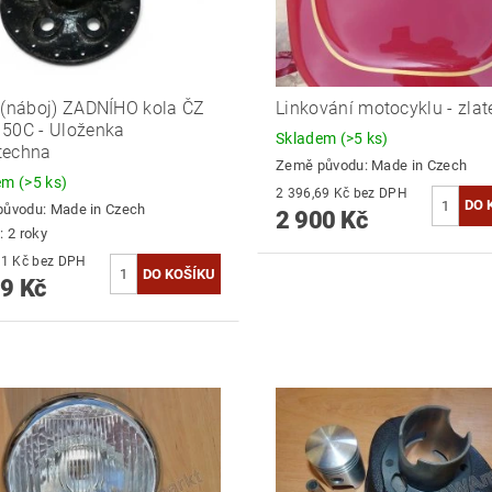
 (náboj) ZADNÍHO kola ČZ
Linkování motocyklu - zlaté
50C - Uloženka
Skladem
(>5 ks)
techna
Země původu:
Made in Czech
dem
(>5 ks)
2 396,69 Kč bez DPH
původu:
Made in Czech
2 900 Kč
: 2 roky
2 478,51 Kč bez DPH
9 Kč