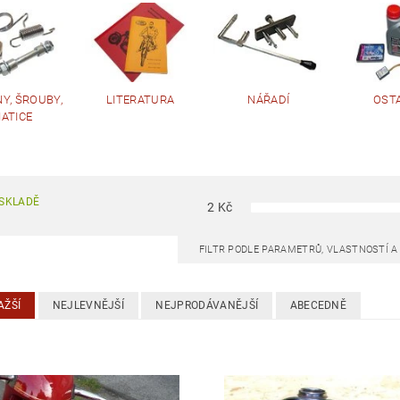
Y, ŠROUBY,
LITERATURA
NÁŘADÍ
OST
ATICE
SKLADĚ
2
Kč
FILTR PODLE PARAMETRŮ, VLASTNOSTÍ 
AŽŠÍ
NEJLEVNĚJŠÍ
NEJPRODÁVANĚJŠÍ
ABECEDNĚ