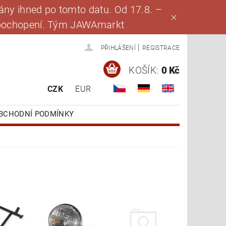
ny ihned po tomto datu. Od 17.8. –
za pochopení. Tým JAWAmarkt
|
PŘIHLÁŠENÍ
REGISTRACE
KOŠÍK:
0 Kč
CZK
EUR
BCHODNÍ PODMÍNKY