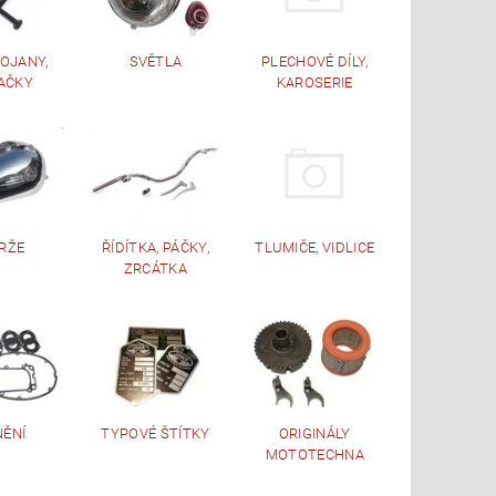
TOJANY,
SVĚTLA
PLECHOVÉ DÍLY,
AČKY
KAROSERIE
RŽE
ŘÍDÍTKA, PÁČKY,
TLUMIČE, VIDLICE
ZRCÁTKA
NĚNÍ
TYPOVÉ ŠTÍTKY
ORIGINÁLY
MOTOTECHNA