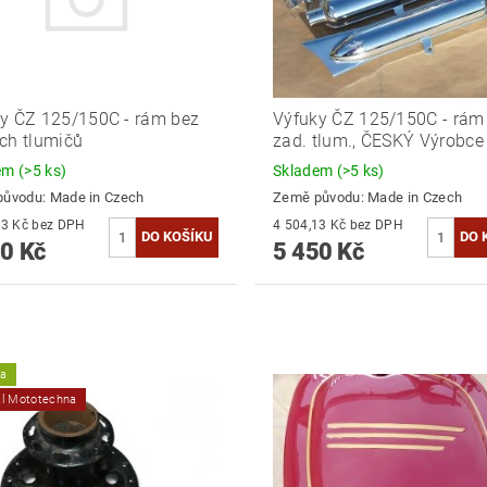
y ČZ 125/150C - rám bez
Výfuky ČZ 125/150C - rám
ch tlumičů
zad. tlum., ČESKÝ Výrobce
dem
(>5 ks)
Skladem
(>5 ks)
původu:
Made in Czech
Země původu:
Made in Czech
4 504,13 Kč bez DPH
4 504,13 Kč bez DPH
0 Kč
5 450 Kč
ka
ál Mototechna