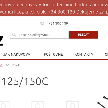
šechny objednávky v tomto termínu budou zpracová
jawamarkt.cz a tel. číslo 734 300 139 Děkujeme 
734 300 139
JAK NAKUPOVAT
POŠTOVNÉ
KONTAKTY
O
BLOG
MOJE OBJEDNÁVKA
Z
CZ 125/150C
 125/150C