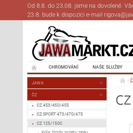
Od 8.8. do 23.08. jsme na dovolené. V
23.8. bude k dispozici e-mail rigova@
CHROMOVÁNÍ
NAŠE SLUŽBY
BANKOVNÍ SPOJENÍ
NAPIŠTE NÁM
Č
JAWA
CZ
ČZ
CZ 453/450/455
CZ SPORT 473/470/475
CZ 125/150C
Kola, brzdy, rozety, pneu