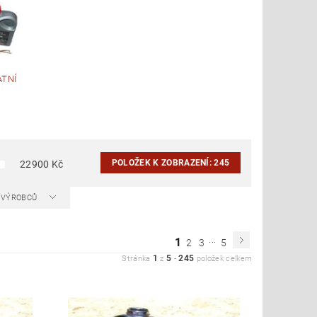
ATNÍ
POLOŽEK K ZOBRAZENÍ:
245
22900
Kč
A VÝROBCŮ
...
1
2
3
5
1
5
245
Stránka
z
-
položek celkem