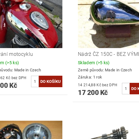
ání motocyklu
Nádrž ČZ 150C - BEZ VÝ
dem
(>5 ks)
Skladem
(>5 ks)
původu:
Made in Czech
Země původu:
Made in Czech
Záruka: 1 rok
18 925,62 Kč bez DPH
900 Kč
14 214,88 Kč bez DPH
17 200 Kč