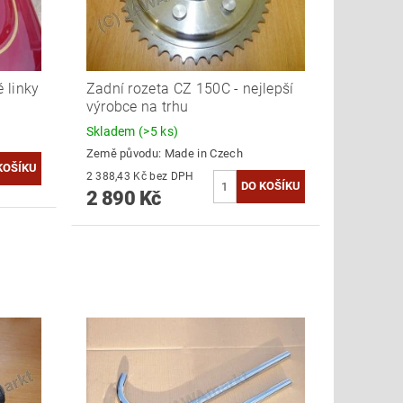
 linky
Zadní rozeta CZ 150C - nejlepší
výrobce na trhu
Skladem
(>5 ks)
Země původu:
Made in Czech
2 388,43 Kč bez DPH
2 890 Kč