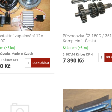
ntaktní zapalování 12V -
Převodovka ČZ 150C / 351
50C
Kompletní - Česká
dem
(>5 ks)
Skladem
(>5 ks)
původu:
Made in Czech
6 107,44 Kč bez DPH
7 390 Kč
6 975,21 Kč bez DPH
0 Kč