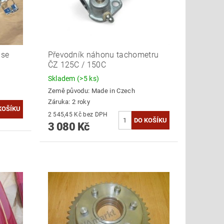
 se
Převodník náhonu tachometru
ČZ 125C / 150C
Skladem
(>5 ks)
Země původu:
Made in Czech
Záruka: 2 roky
2 545,45 Kč bez DPH
3 080 Kč