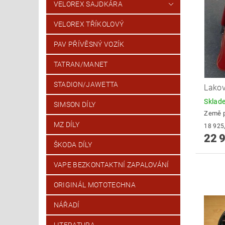
VELOREX SAJDKÁRA
VELOREX TŘÍKOLOVÝ
PAV PŘÍVĚSNÝ VOZÍK
TATRAN/MANET
STADION/JAWETTA
Lakov
Skla
SIMSON DÍLY
Země 
MZ DÍLY
22 
ŠKODA DÍLY
VAPE BEZKONTAKTNÍ ZAPALOVÁNÍ
ORIGINÁL MOTOTECHNA
NÁŘADÍ
LITERATURA