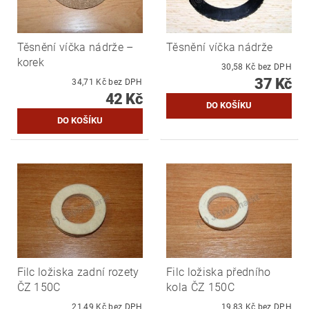
Těsnění víčka nádrže –
Těsnění víčka nádrže
korek
30,58 Kč bez DPH
37 Kč
34,71 Kč bez DPH
42 Kč
Filc ložiska zadní rozety
Filc ložiska předního
ČZ 150C
kola ČZ 150C
21,49 Kč bez DPH
19,83 Kč bez DPH