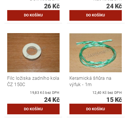
26 Kč
24 Kč
Filc ložiska zadního kola
Keramická šňůra na
ČZ 150C
výfuk - 1m
19,83 Kč bez DPH
12,40 Kč bez DPH
24 Kč
15 Kč