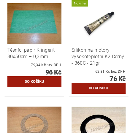
Novinka
Těsnící papír Klingerit
Silikon na motory
30x50cm – 0,3mm
vysokoteplotní K2 Černý
- 360C - 21gr
79,34 Kč bez DPH
96 Kč
62,81 Kč bez DPH
76 Kč