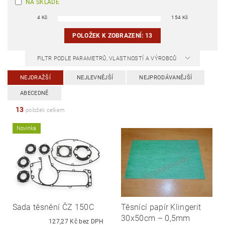
NA SKLADĚ
4
Kč
154
Kč
POLOŽEK K ZOBRAZENÍ:
13
FILTR PODLE PARAMETRŮ, VLASTNOSTÍ A VÝROBCŮ
NEJDRAŽŠÍ
NEJLEVNĚJŠÍ
NEJPRODÁVANĚJŠÍ
ABECEDNĚ
13
položek celkem
Novinka
Sada těsnění ČZ 150C
Těsnící papír Klingerit
30x50cm – 0,5mm
127,27 Kč bez DPH