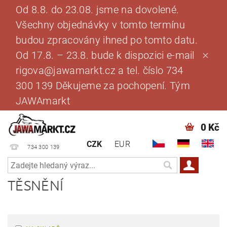
Od 8.8. do 23.08. jsme na dovolené.
Všechny objednávky v tomto termínu
budou zpracovány ihned po tomto datu.
Od 17.8. – 23.8. bude k dispozici e-mail
rigova@jawamarkt.cz a tel. číslo 734
300 139 Děkujeme za pochopení. Tým
JAWAmarkt
0 Kč
CZK
EUR
734 300 139
TĚSNĚNÍ