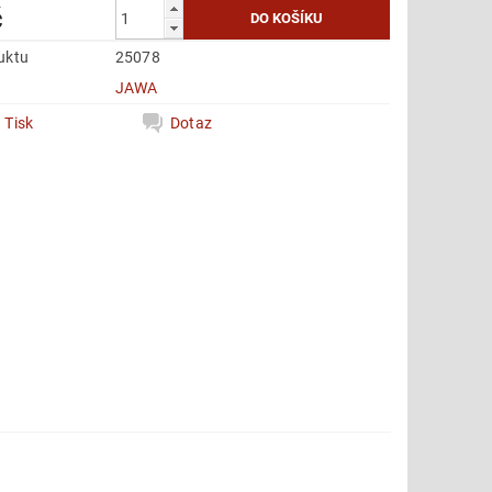
č
uktu
25078
e
JAWA
Tisk
Dotaz