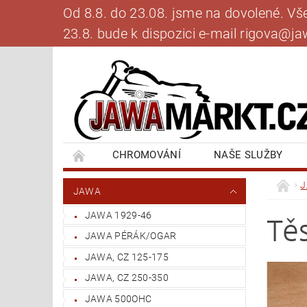
Od 8.8. do 23.08. jsme na dovolené. V
23.8. bude k dispozici e-mail rigova@
CHROMOVÁNÍ
NAŠE SLUŽBY
BANKOVNÍ SPOJENÍ
NAPIŠTE NÁM
JAWA
JAWA 1929-46
Tě
JAWA PÉRÁK/OGAR
JAWA, CZ 125-175
JAWA, CZ 250-350
JAWA 500OHC