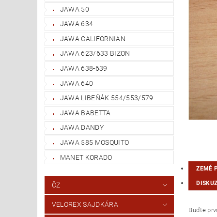
JAWA 50
JAWA 634
JAWA CALIFORNIAN
JAWA 623/633 BIZON
JAWA 638-639
JAWA 640
JAWA LIBEŇÁK 554/553/579
JAWA BABETTA
JAWA DANDY
JAWA 585 MOSQUITO
MANET KORADO
ZEMĚ 
DISKU
ČZ
VELOREX SAJDKÁRA
Buďte prvn