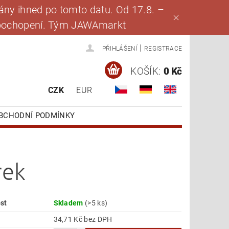
ny ihned po tomto datu. Od 17.8. –
za pochopení. Tým JAWAmarkt
|
PŘIHLÁŠENÍ
REGISTRACE
KOŠÍK:
0 Kč
CZK
EUR
BCHODNÍ PODMÍNKY
rek
st
Skladem
(>5 ks)
34,71 Kč bez DPH