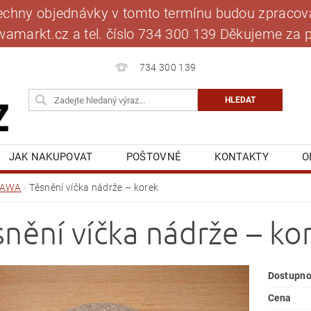
šechny objednávky v tomto termínu budou zpracová
jawamarkt.cz a tel. číslo 734 300 139 Děkujeme 
734 300 139
JAK NAKUPOVAT
POŠTOVNÉ
KONTAKTY
O
BLOG
MOJE OBJEDNÁVKA
JAWA
Těsnění víčka nádrže – korek
snění víčka nádrže – ko
Dostupno
Cena