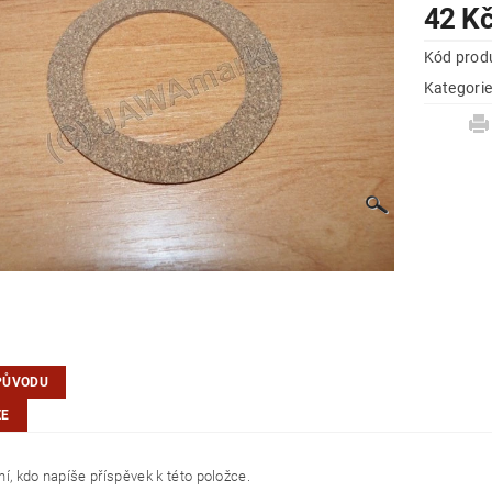
42 K
Kód prod
Kategori
PŮVODU
ZE
í, kdo napíše příspěvek k této položce.