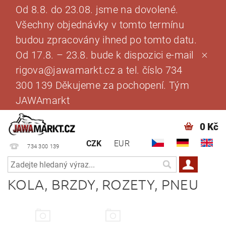
Od 8.8. do 23.08. jsme na dovolené.
Všechny objednávky v tomto termínu
budou zpracovány ihned po tomto datu.
Od 17.8. – 23.8. bude k dispozici e-mail
rigova@jawamarkt.cz a tel. číslo 734
300 139 Děkujeme za pochopení. Tým
JAWAmarkt
0 Kč
CZK
EUR
734 300 139
KOLA, BRZDY, ROZETY, PNEU