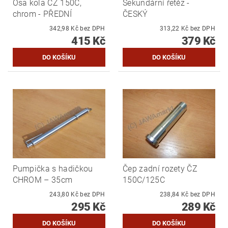
Osa kola ČZ 150C,
Sekundární řetěz -
chrom - PŘEDNÍ
ČESKÝ
342,98 Kč bez DPH
313,22 Kč bez DPH
415 Kč
379 Kč
Pumpička s hadičkou
Čep zadní rozety ČZ
CHROM – 35cm
150C/125C
243,80 Kč bez DPH
238,84 Kč bez DPH
295 Kč
289 Kč