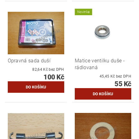
Novinka
Opravná sada duší
Matice ventilku duše -
rádlovaná
82,64 Kč bez DPH
100 Kč
45,45 Kč bez DPH
55 Kč