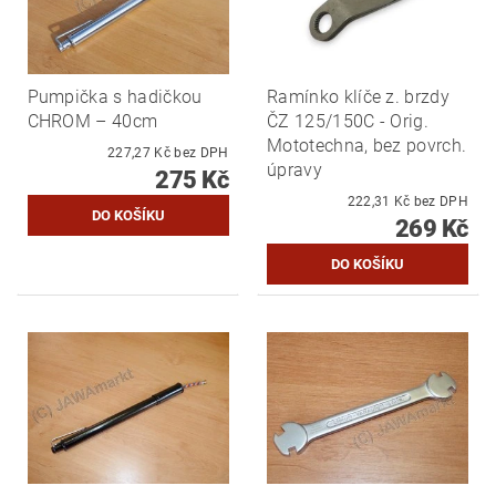
Pumpička s hadičkou
Ramínko klíče z. brzdy
CHROM – 40cm
ČZ 125/150C - Orig.
Mototechna, bez povrch.
227,27 Kč bez DPH
úpravy
275 Kč
222,31 Kč bez DPH
269 Kč