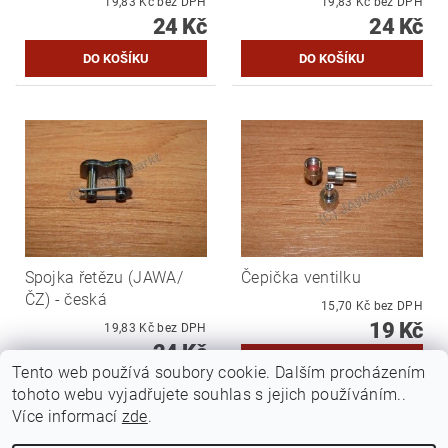
19,83 Kč bez DPH
19,83 Kč bez DPH
24 Kč
24 Kč
Spojka řetězu (JAWA/
Čepička ventilku
ČZ) - česká
15,70 Kč bez DPH
19 Kč
19,83 Kč bez DPH
24 Kč
Tento web používá soubory cookie. Dalším procházením
tohoto webu vyjadřujete souhlas s jejich používáním..
Více informací
zde
.