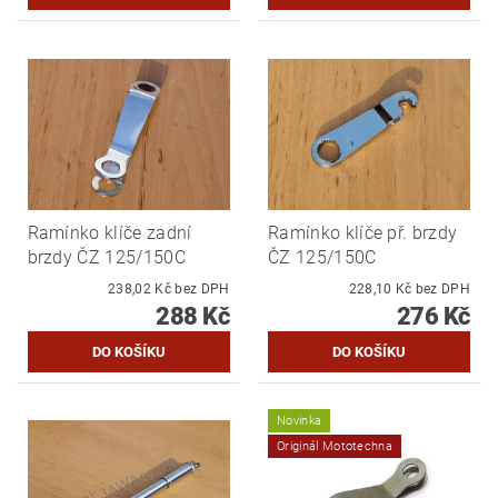
Ramínko klíče zadní
Ramínko klíče př. brzdy
brzdy ČZ 125/150C
ČZ 125/150C
238,02 Kč bez DPH
228,10 Kč bez DPH
288 Kč
276 Kč
Novinka
Originál Mototechna