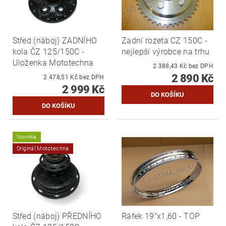
Střed (náboj) ZADNÍHO
Zadní rozeta CZ 150C -
kola ČZ 125/150C -
nejlepší výrobce na trhu
Uloženka Mototechna
2 388,43 Kč bez DPH
2 890 Kč
2 478,51 Kč bez DPH
2 999 Kč
Novinka
Originál Mototechna
Střed (náboj) PŘEDNÍHO
Ráfek 19"x1,60 - TOP