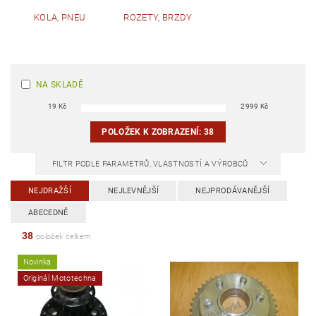
KOLA, PNEU
ROZETY, BRZDY
NA SKLADĚ
19
Kč
2999
Kč
POLOŽEK K ZOBRAZENÍ:
38
FILTR PODLE PARAMETRŮ, VLASTNOSTÍ A VÝROBCŮ
NEJDRAŽŠÍ
NEJLEVNĚJŠÍ
NEJPRODÁVANĚJŠÍ
ABECEDNĚ
38
položek celkem
Novinka
Originál Mototechna