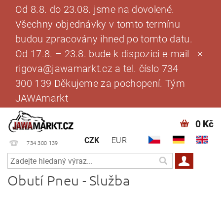
Od 8.8. do 23.08. jsme na dovolené.
Všechny objednávky v tomto termínu
budou zpracovány ihned po tomto datu.
Od 17.8. – 23.8. bude k dispozici e-mail
rigova@jawamarkt.cz a tel. číslo 734
300 139 Děkujeme za pochopení. Tým
JAWAmarkt
0 Kč
CZK
EUR
734 300 139
Obutí Pneu - Služba