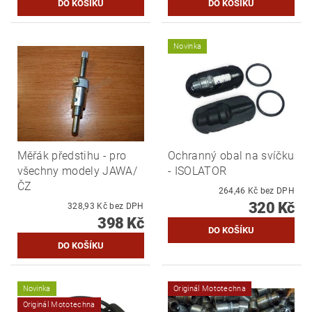
Novinka
Měřák předstihu - pro
Ochranný obal na svíčku
všechny modely JAWA/
- ISOLATOR
ČZ
264,46 Kč bez DPH
320 Kč
328,93 Kč bez DPH
398 Kč
Novinka
Originál Mototechna
Originál Mototechna