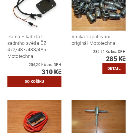
Guma + kabeláž
Vačka zapalování -
zadního světla ČZ
originál Mototechna
472/487/488/485 -
235,54 Kč bez DPH
Mototechna
285 Kč
256,20 Kč bez DPH
DETAIL
310 Kč