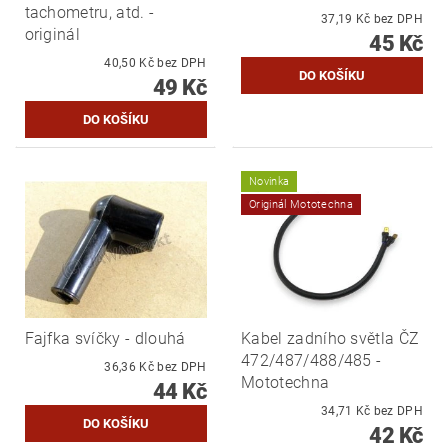
tachometru, atd. -
37,19 Kč bez DPH
originál
45 Kč
40,50 Kč bez DPH
49 Kč
Novinka
Originál Mototechna
Fajfka svíčky - dlouhá
Kabel zadního světla ČZ
472/487/488/485 -
36,36 Kč bez DPH
Mototechna
44 Kč
34,71 Kč bez DPH
42 Kč