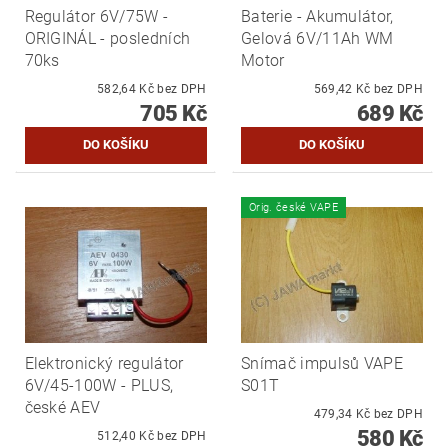
Regulátor 6V/75W -
Baterie - Akumulátor,
ORIGINÁL - posledních
Gelová 6V/11Ah WM
70ks
Motor
582,64 Kč bez DPH
569,42 Kč bez DPH
705 Kč
689 Kč
Orig. české VAPE
Elektronický regulátor
Snímač impulsů VAPE
6V/45-100W - PLUS,
S01T
české AEV
479,34 Kč bez DPH
580 Kč
512,40 Kč bez DPH