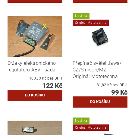
Novinka
Originál Mototechna
Držáky elektronického
Přepínač světel Jawa/
regulátoru AEV - sada
ČZ/Simson/MZ -
Originál Mototechna
100,83 Kč bez DPH
122 Kč
81,82 Kč bez DPH
99 Kč
Novinka
Originál Mototechna