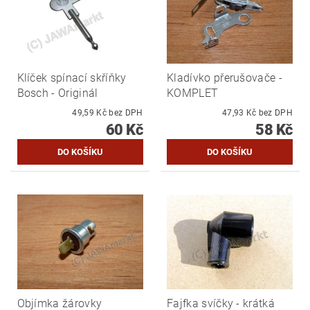
Klíček spínací skříňky
Kladívko přerušovače -
Bosch - Originál
KOMPLET
49,59 Kč bez DPH
47,93 Kč bez DPH
60 Kč
58 Kč
Objímka žárovky
Fajfka svíčky - krátká