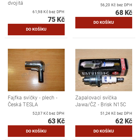
dvojitá
56,20 Kč bez DPH
68 Kč
61,98 Kč bez DPH
75 Kč
Fajfka svíčky - plech -
Zapalovací svíčka
Česká TESLA
Jawa/ČZ - Brisk N15C
52,07 Kč bez DPH
51,24 Kč bez DPH
63 Kč
62 Kč