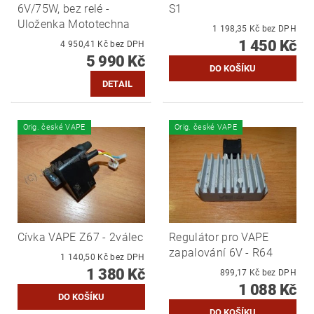
6V/75W, bez relé -
S1
Uloženka Mototechna
1 198,35 Kč bez DPH
1 450 Kč
4 950,41 Kč bez DPH
5 990 Kč
DETAIL
Orig. české VAPE
Orig. české VAPE
Cívka VAPE Z67 - 2válec
Regulátor pro VAPE
zapalování 6V - R64
1 140,50 Kč bez DPH
1 380 Kč
899,17 Kč bez DPH
1 088 Kč