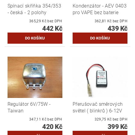
Spínací skříňka 354/353
Kondenzátor - AEV 0403
- česká - 2 polohy
pro VAPE bez baterie
365,29 Kč bez DPH
362,81 Kč bez DPH
442 Kč
439 Kč
Regulátor 6V/75W -
Přerušovač směrových
Taiwan
světel ( blinkrů ) 6-12V
347,11 Kč bez DPH
329,75 Kč bez DPH
420 Kč
399 Kč