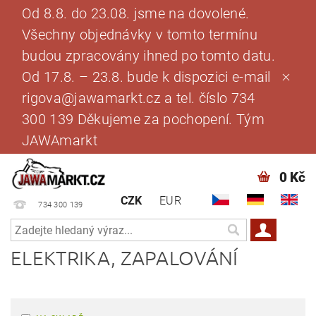
Od 8.8. do 23.08. jsme na dovolené.
Všechny objednávky v tomto termínu
budou zpracovány ihned po tomto datu.
Od 17.8. – 23.8. bude k dispozici e-mail
rigova@jawamarkt.cz a tel. číslo 734
300 139 Děkujeme za pochopení. Tým
JAWAmarkt
0 Kč
CZK
EUR
734 300 139
ELEKTRIKA, ZAPALOVÁNÍ