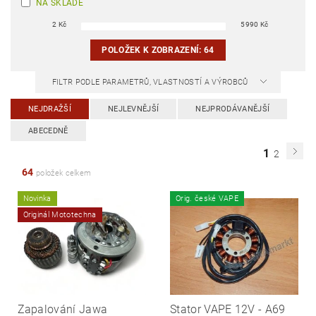
NA SKLADĚ
2
Kč
5990
Kč
POLOŽEK K ZOBRAZENÍ:
64
FILTR PODLE PARAMETRŮ, VLASTNOSTÍ A VÝROBCŮ
NEJDRAŽŠÍ
NEJLEVNĚJŠÍ
NEJPRODÁVANĚJŠÍ
ABECEDNĚ
1
2
64
položek celkem
Novinka
Orig. české VAPE
Originál Mototechna
Zapalování Jawa
Stator VAPE 12V - A69