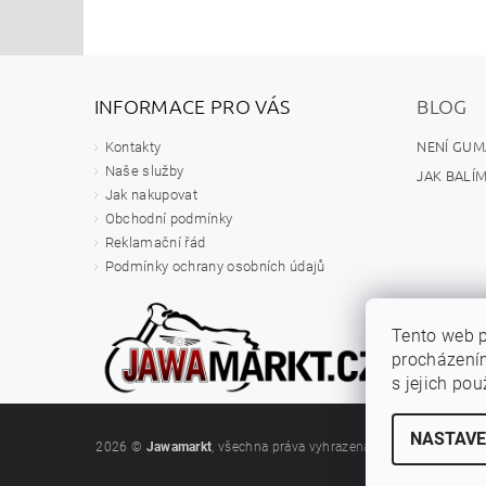
INFORMACE PRO VÁS
BLOG
NENÍ GUM
Kontakty
Naše služby
JAK BALÍ
Jak nakupovat
Obchodní podmínky
Reklamační řád
Podmínky ochrany osobních údajů
Tento web p
procházením
s jejich po
NASTAVE
2026 ©
Jawamarkt
, všechna práva vyhrazena
Upravit nastavení