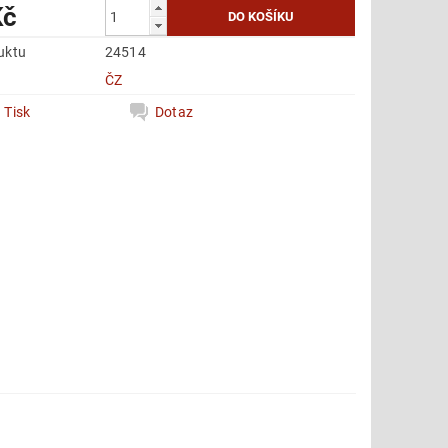
Kč
uktu
24514
e
ČZ
Tisk
Dotaz