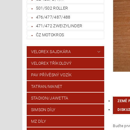
501/502 ROLLER
476/477/487/488
471/472 ZWEIZYLINDER
ČZ MOTOKROS
VELOREX SAJDKÁRA
VELOREX TŘÍKOLOVÝ
PAV PŘÍVĚSNÝ VOZÍK
TATRAN/MANET
STADION/JAWETTA
ZEMĚ 
SIMSON DÍLY
DISKU
MZ DÍLY
Buďte prvn