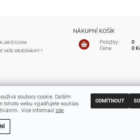
NÁKUPNÍ KOŠÍK
A JAKO GUMA
Položky:
0
Cena:
0 K
ME VAŠE OBJEDNÁVKY ?
oužívá soubory cookie. Dalším
ODMÍTNOUT
S
 tohoto webu vyjadřujete souhlas
užíváním.. Více informací
zde
.
NÍ
 cookies