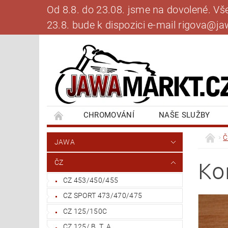
Od 8.8. do 23.08. jsme na dovolené. V
23.8. bude k dispozici e-mail rigova@
CHROMOVÁNÍ
NAŠE SLUŽBY
BANKOVNÍ SPOJENÍ
NAPIŠTE NÁM
Č
JAWA
Ko
ČZ
CZ 453/450/455
CZ SPORT 473/470/475
CZ 125/150C
CZ 125/ B, T, A