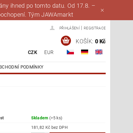
ny ihned po tomto datu. Od 17.8. –
za pochopení. Tým JAWAmarkt
|
PŘIHLÁŠENÍ
REGISTRACE
KOŠÍK:
0 Kč
CZK
EUR
BCHODNÍ PODMÍNKY
st
Skladem
(>5 ks)
181,82 Kč bez DPH