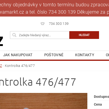
šechny objednávky v tomto termínu budou zpracová
jawamarkt.cz a tel. číslo 734 300 139 Děkujeme 
734 300 139
JAK NAKUPOVAT
POŠTOVNÉ
KONTAKTY
O
BLOG
MOJE OBJEDNÁVKA
Z
Kontrolka 476/477
ntrolka 476/477
Dostupno
Cena