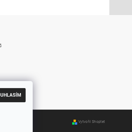
č
OUHLASÍM
Vytvořil Shoptet