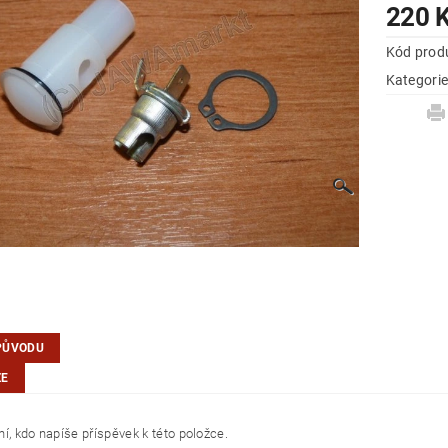
220 
Kód prod
Kategori
PŮVODU
ZE
í, kdo napíše příspěvek k této položce.