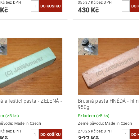
449,59 Kč bez DPH
355,37 Kč bez DPH
 Kč
430 Kč
á a leštící pasta - ZELENÁ -
Brusná pasta HNĚDÁ - hliní
950g
dem
(>5 ks)
Skladem
(>5 ks)
původu:
Made in Czech
Země původu:
Made in Czech
270,25 Kč bez DPH
270,25 Kč bez DPH
 Kč
327 Kč