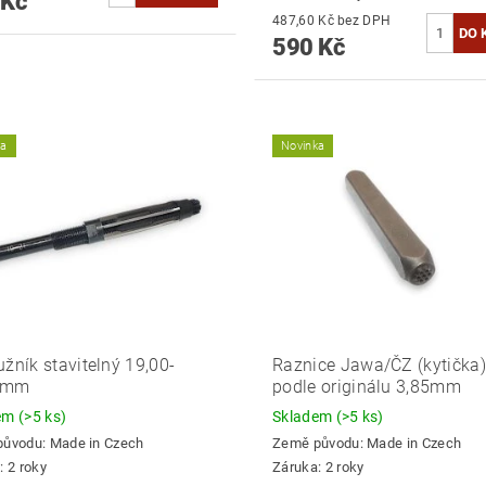
 Kč
487,60 Kč bez DPH
590 Kč
ka
Novinka
užník stavitelný 19,00-
Raznice Jawa/ČZ (kytička)
0mm
podle originálu 3,85mm
dem
(>5 ks)
Skladem
(>5 ks)
původu:
Made in Czech
Země původu:
Made in Czech
: 2 roky
Záruka: 2 roky