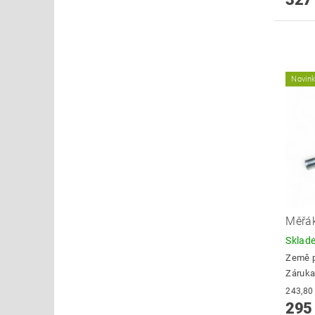
Novin
Měřák
Skla
Země 
Záruka
295