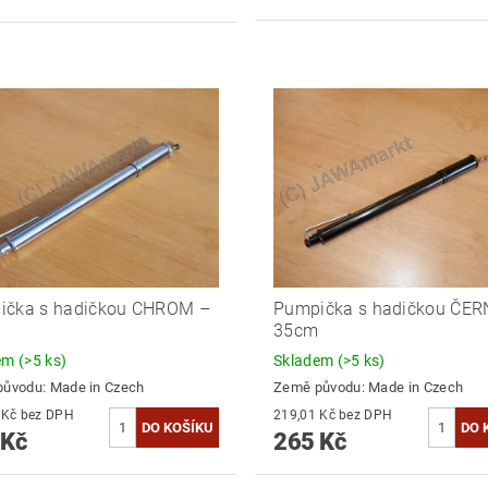
ička s hadičkou CHROM –
Pumpička s hadičkou ČER
35cm
dem
(>5 ks)
Skladem
(>5 ks)
původu:
Made in Czech
Země původu:
Made in Czech
227,27 Kč bez DPH
219,01 Kč bez DPH
 Kč
265 Kč