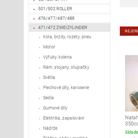
501/502 ROLLER
476/477/487/488
471/472 ZWEIZYLINDER
NEJDR
Kola, brzdy, rozety, pneu
Motor
Výfuky, kolena
Rám, stojany, stupačky
Světla
Plechové díly, karoserie
Sedla
Gumové díly
Natah
Elektrika, zapalování
350c
Nádrže
Skla