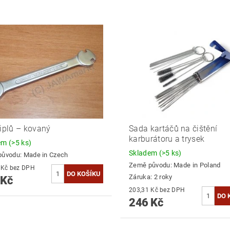
niplů – kovaný
Sada kartáčů na čištění
karburátoru a trysek
dem
(>5 ks)
Skladem
(>5 ks)
původu:
Made in Czech
Země původu:
Made in Poland
206,61 Kč bez DPH
Záruka: 2 roky
 Kč
203,31 Kč bez DPH
246 Kč