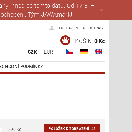
ny ihned po tomto datu. Od 17.8. –
za pochopení. Tým JAWAmarkt
|
PŘIHLÁŠENÍ
REGISTRACE
KOŠÍK:
0 Kč
CZK
EUR
BCHODNÍ PODMÍNKY
POLOŽEK K ZOBRAZENÍ:
42
890
Kč