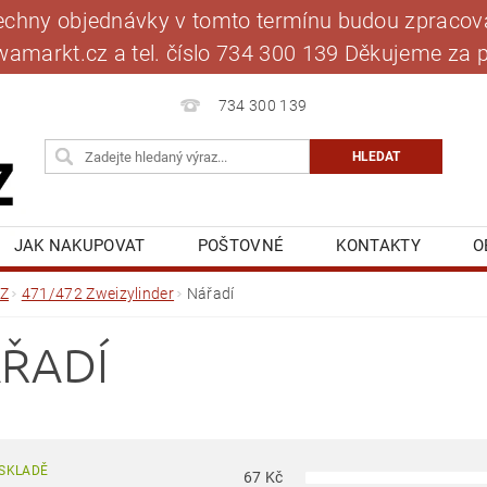
šechny objednávky v tomto termínu budou zpracová
jawamarkt.cz a tel. číslo 734 300 139 Děkujeme 
734 300 139
JAK NAKUPOVAT
POŠTOVNÉ
KONTAKTY
O
BLOG
MOJE OBJEDNÁVKA
Z
471/472 Zweizylinder
Nářadí
ŘADÍ
SKLADĚ
67
Kč