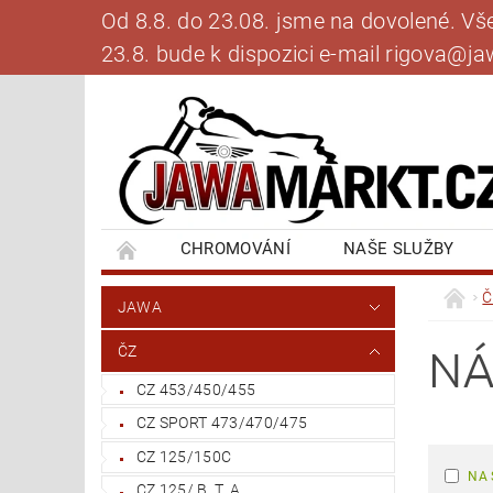
Od 8.8. do 23.08. jsme na dovolené. V
23.8. bude k dispozici e-mail rigova@
CHROMOVÁNÍ
NAŠE SLUŽBY
BANKOVNÍ SPOJENÍ
NAPIŠTE NÁM
Č
JAWA
NÁ
ČZ
CZ 453/450/455
CZ SPORT 473/470/475
CZ 125/150C
NA 
CZ 125/ B, T, A