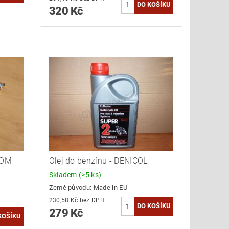
320 Kč
ROM –
Olej do benzínu - DENICOL
Skladem
(>5 ks)
Země původu:
Made in EU
230,58 Kč bez DPH
279 Kč