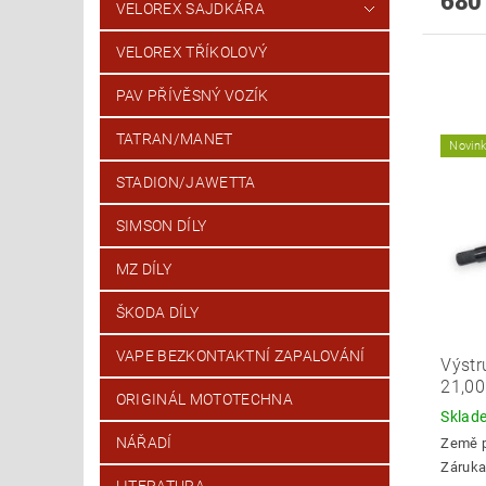
680
VELOREX SAJDKÁRA
VELOREX TŘÍKOLOVÝ
PAV PŘÍVĚSNÝ VOZÍK
TATRAN/MANET
Novin
STADION/JAWETTA
SIMSON DÍLY
MZ DÍLY
ŠKODA DÍLY
VAPE BEZKONTAKTNÍ ZAPALOVÁNÍ
Výstr
21,0
ORIGINÁL MOTOTECHNA
Skla
NÁŘADÍ
Země 
Záruka
LITERATURA