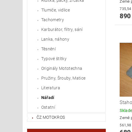
Řídítka, páčky, zrcátka
Země 
Tlumiče, vidlice
890
Tachometry
Karburátor, filtry, sání
Lanka, náhony
Těsnění
Typové štítky
Originály Mototechna
Pružiny, Šrouby, Matice
Literatura
Nářadí
Staho
Ostatní
Skla
ČZ MOTOKROS
Země 