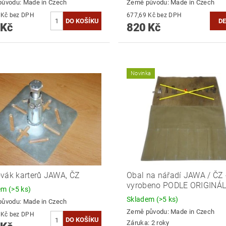
původu:
Made in Czech
Země původu:
Made in Czech
735,54 Kč bez DPH
677,69 Kč bez DPH
DE
 Kč
820 Kč
Novinka
vák karterů JAWA, ČZ
Obal na nářadí JAWA / ČZ 
vyrobeno PODLE ORIGINÁL
dem
(>5 ks)
Skladem
(>5 ks)
původu:
Made in Czech
Země původu:
Made in Czech
561,98 Kč bez DPH
Záruka: 2 roky