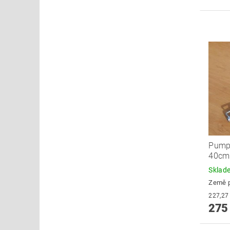
Pump
40cm
Skla
Země 
275