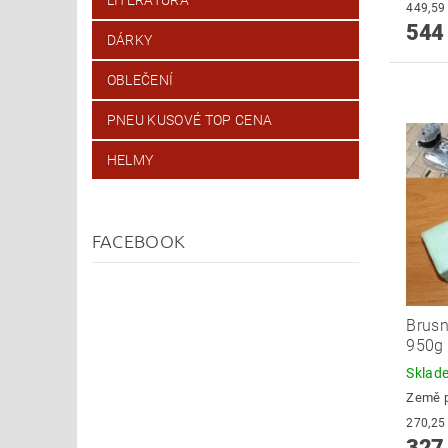
544
DÁRKY
OBLEČENÍ
PNEU KUSOVÉ TOP CENA
HELMY
FACEBOOK
Brusn
950g
Skla
Země 
327