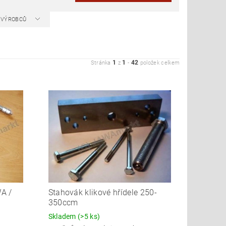
A VÝROBCŮ
1
1
42
Stránka
z
-
položek celkem
A /
Stahovák klikové hřídele 250-
350ccm
Skladem
(>5 ks)