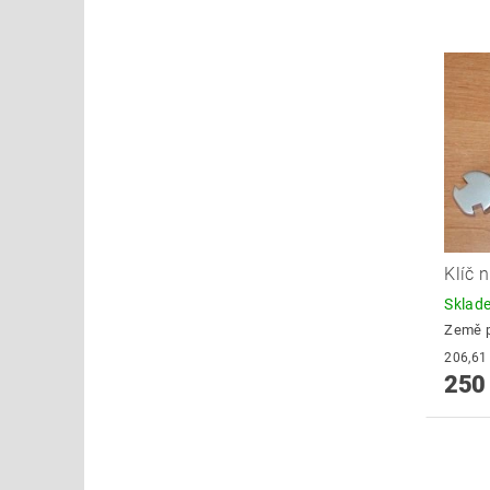
Klíč 
Skla
Země 
250