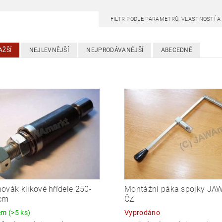
FILTR PODLE PARAMETRŮ, VLASTNOSTÍ 
AŽŠÍ
NEJLEVNĚJŠÍ
NEJPRODÁVANĚJŠÍ
ABECEDNĚ
ovák klikové hřídele 250-
Montážní páka spojky JAW
cm
ČZ
dem
(>5 ks)
Vyprodáno