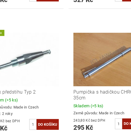
ka
 předstihu Typ 2
Pumpička s hadičkou CH
35cm
dem
(>5 ks)
Skladem
(>5 ks)
původu:
Made in Czech
Země původu:
Made in Czech
: 2 roky
243,80 Kč bez DPH
243,80 Kč bez DPH
295 Kč
 Kč