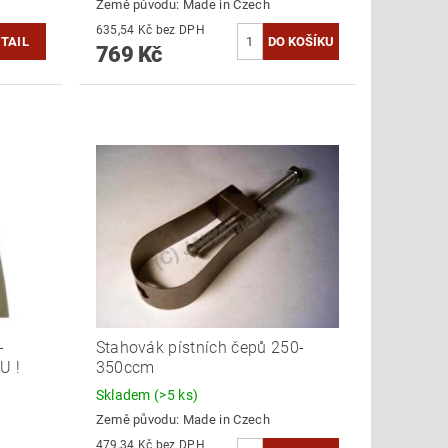
Země původu:
Made in Czech
635,54 Kč bez DPH
TAIL
769 Kč
-
Stahovák pístních čepů 250-
U !
350ccm
Skladem
(>5 ks)
Země původu:
Made in Czech
479,34 Kč bez DPH