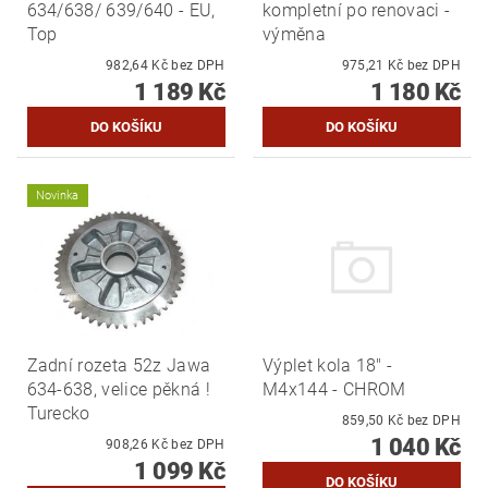
634/638/ 639/640 - EU,
kompletní po renovaci -
Top
výměna
982,64 Kč bez DPH
975,21 Kč bez DPH
1 189 Kč
1 180 Kč
Novinka
Zadní rozeta 52z Jawa
Výplet kola 18" -
634-638, velice pěkná !
M4x144 - CHROM
Turecko
859,50 Kč bez DPH
1 040 Kč
908,26 Kč bez DPH
1 099 Kč