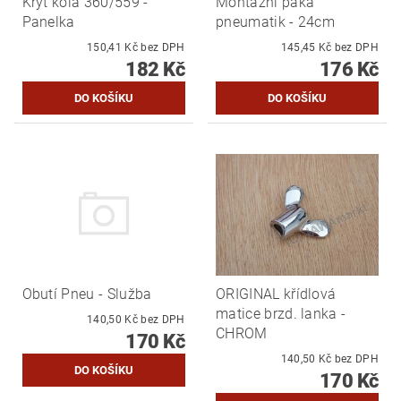
Kryt kola 360/559 -
Montážní páka
Panelka
pneumatik - 24cm
150,41 Kč bez DPH
145,45 Kč bez DPH
182 Kč
176 Kč
Obutí Pneu - Služba
ORIGINAL křídlová
matice brzd. lanka -
140,50 Kč bez DPH
CHROM
170 Kč
140,50 Kč bez DPH
170 Kč