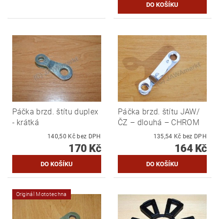
Páčka brzd. štítu duplex
Páčka brzd. štítu JAW/
- krátká
ČZ – dlouhá – CHROM
140,50 Kč bez DPH
135,54 Kč bez DPH
170 Kč
164 Kč
Originál Mototechna