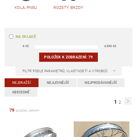
KOLA, PNEU
ROZETY, BRZDY
NA SKLADĚ
6
Kč
4390
Kč
POLOŽEK K ZOBRAZENÍ:
79
FILTR PODLE PARAMETRŮ, VLASTNOSTÍ A VÝROBCŮ
NEJDRAŽŠÍ
NEJLEVNĚJŠÍ
NEJPRODÁVANĚJŠÍ
ABECEDNĚ
1
2
79
položek celkem