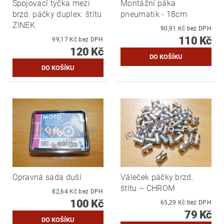
Spojovací tyčka mezi
Montážní páka
brzd. páčky duplex. štítu
pneumatik - 18cm
ZINEK
90,91 Kč bez DPH
110 Kč
99,17 Kč bez DPH
120 Kč
Opravná sada duší
Váleček páčky brzd.
štítu – CHROM
82,64 Kč bez DPH
100 Kč
65,29 Kč bez DPH
79 Kč