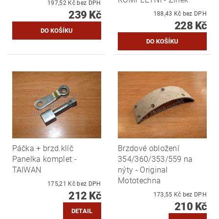
197,52 Kč bez DPH
239 Kč
188,43 Kč bez DPH
228 Kč
Páčka + brzd.klíč
Brzdové obložení
Panelka komplet -
354/360/353/559 na
TAIWAN
nýty - Original
Mototechna
175,21 Kč bez DPH
212 Kč
173,55 Kč bez DPH
210 Kč
DETAIL