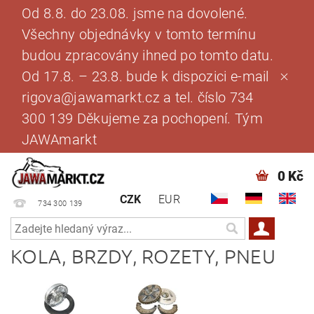
Od 8.8. do 23.08. jsme na dovolené.
Všechny objednávky v tomto termínu
budou zpracovány ihned po tomto datu.
Od 17.8. – 23.8. bude k dispozici e-mail
rigova@jawamarkt.cz a tel. číslo 734
300 139 Děkujeme za pochopení. Tým
JAWAmarkt
0 Kč
CZK
EUR
734 300 139
KOLA, BRZDY, ROZETY, PNEU