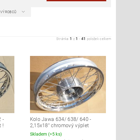
A VÝROBCŮ
1
1
41
Stránka
z
-
položek celkem
 -
Kolo Jawa 634/ 638/ 640 -
 !
2,15x18" chromový výplet
Skladem
(>5 ks)