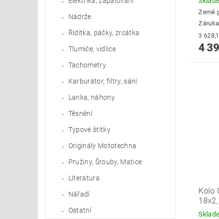
Skla
Elektrika, zapalování
Země 
Nádrže
Záruka
Řídítka, páčky, zrcátka
4 39
Tlumiče, vidlice
Tachometry
Karburátor, filtry, sání
Lanka, náhony
Těsnění
Typové štítky
Originály Mototechna
Pružiny, Šrouby, Matice
Literatura
Kolo 
Nářadí
18x2,
Ostatní
Skla