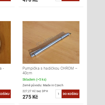
a -
Pumpička s hadičkou CHROM –
40cm
Skladem
(>5 ks)
Země původu:
Made in Czech
227,27 Kč bez DPH
275 Kč