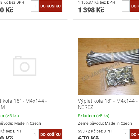
1 190,08 Kč bez DPH
1 155,37 Kč bez DPH
0 Kč
1 398 Kč
t kola 18" - M4x144 -
Výplet kola 18" - M4x144 -
OM
NEREZ
dem
(>5 ks)
Skladem
(>5 ks)
původu:
Made in Czech
Země původu:
Made in Czech
859,50 Kč bez DPH
553,72 Kč bez DPH
0 Kč
670 Kč