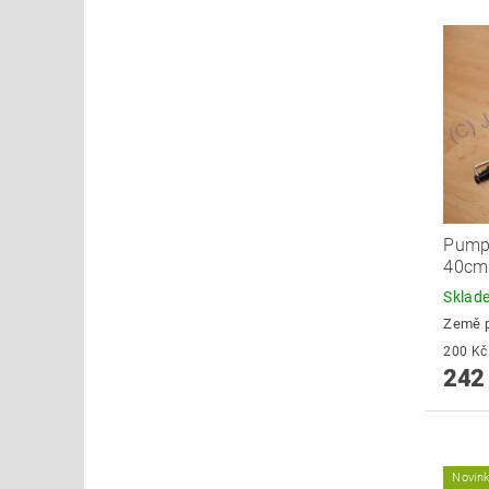
Pump
40cm
Skla
Země 
242
Novin