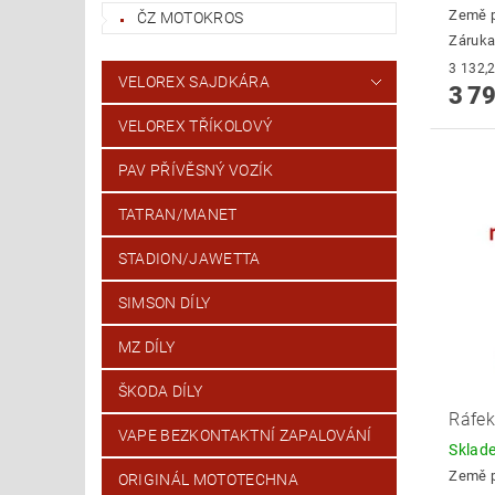
Země 
ČZ MOTOKROS
Záruka
VELOREX SAJDKÁRA
3 79
VELOREX TŘÍKOLOVÝ
PAV PŘÍVĚSNÝ VOZÍK
TATRAN/MANET
STADION/JAWETTA
SIMSON DÍLY
MZ DÍLY
ŠKODA DÍLY
Ráfek
VAPE BEZKONTAKTNÍ ZAPALOVÁNÍ
Skla
Země 
ORIGINÁL MOTOTECHNA