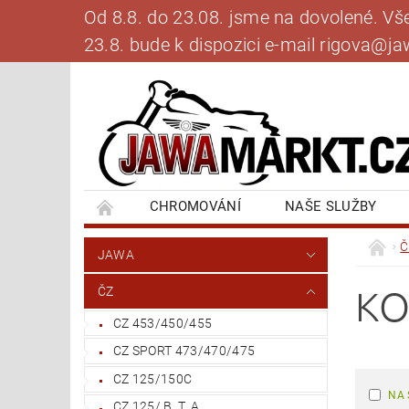
Od 8.8. do 23.08. jsme na dovolené. V
23.8. bude k dispozici e-mail rigova@
CHROMOVÁNÍ
NAŠE SLUŽBY
BANKOVNÍ SPOJENÍ
NAPIŠTE NÁM
Č
JAWA
KO
ČZ
CZ 453/450/455
CZ SPORT 473/470/475
CZ 125/150C
NA 
CZ 125/ B, T, A