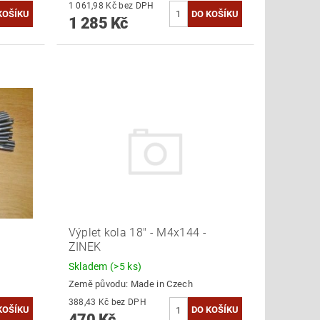
1 061,98 Kč bez DPH
1 285 Kč
Výplet kola 18" - M4x144 -
ZINEK
Skladem
(>5 ks)
Země původu:
Made in Czech
388,43 Kč bez DPH
470 Kč