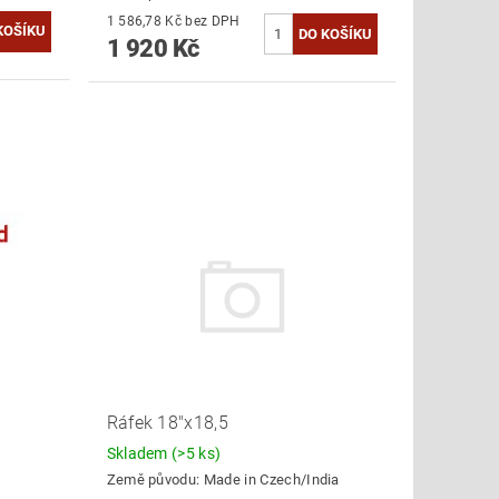
1 586,78 Kč bez DPH
1 920 Kč
Ráfek 18"x18,5
Skladem
(>5 ks)
Země původu:
Made in Czech/India