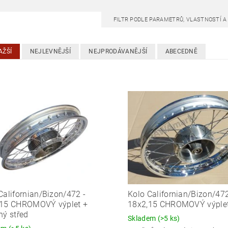
FILTR PODLE PARAMETRŮ, VLASTNOSTÍ 
AŽŠÍ
NEJLEVNĚJŠÍ
NEJPRODÁVANĚJŠÍ
ABECEDNĚ
Californian/Bizon/472 -
Kolo Californian/Bizon/472
,15 CHROMOVÝ výplet +
18x2,15 CHROMOVÝ výplet
ný střed
Skladem
(>5 ks)