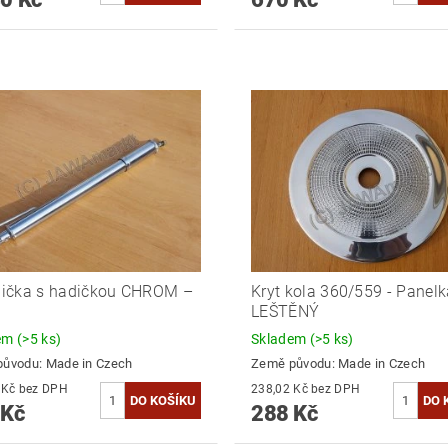
ička s hadičkou CHROM –
Kryt kola 360/559 - Panelk
LEŠTĚNÝ
dem
(>5 ks)
Skladem
(>5 ks)
původu:
Made in Czech
Země původu:
Made in Czech
243,80 Kč bez DPH
238,02 Kč bez DPH
 Kč
288 Kč