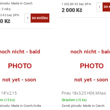
původu:
Made in Czech
1 652,89 Kč bez DPH
2 000 Kč
: 2 roky
3 132,23 Kč bez DPH
0 Kč
 18"x2,15
Pneu 18x3,25 H06 Mitas
dem
(>5 ks)
Skladem
(>5 ks)
původu:
Made in Czech/India
Země původu:
Made in Czech