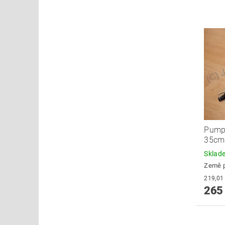
Pump
35cm
Skla
Země 
265