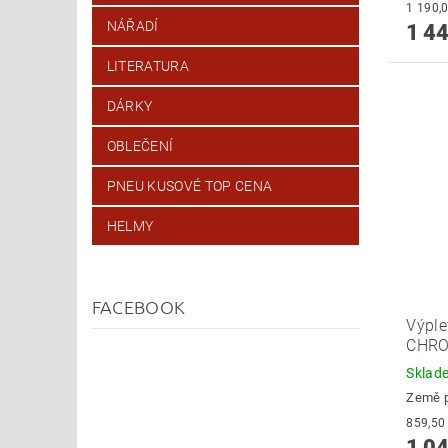
NÁŘADÍ
1 44
LITERATURA
DÁRKY
OBLEČENÍ
PNEU KUSOVÉ TOP CENA
HELMY
FACEBOOK
Výple
CHR
Skla
Země 
1 04