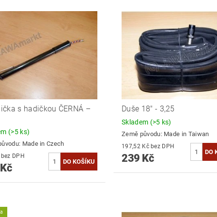
ička s hadičkou ČERNÁ –
Duše 18" - 3,25
Skladem
(>5 ks)
dem
(>5 ks)
Země původu:
Made in Taiwan
původu:
Made in Czech
197,52 Kč bez DPH
239 Kč
200 Kč bez DPH
 Kč
ka