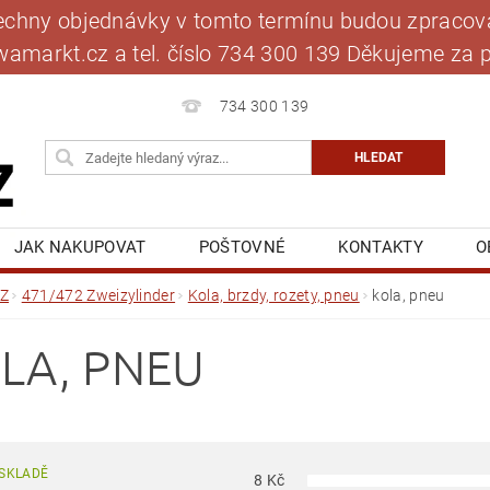
šechny objednávky v tomto termínu budou zpracová
jawamarkt.cz a tel. číslo 734 300 139 Děkujeme 
734 300 139
JAK NAKUPOVAT
POŠTOVNÉ
KONTAKTY
O
BLOG
MOJE OBJEDNÁVKA
Z
471/472 Zweizylinder
Kola, brzdy, rozety, pneu
kola, pneu
LA, PNEU
SKLADĚ
8
Kč