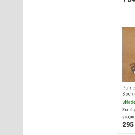
Pump
35cm
Skla
Země 
295