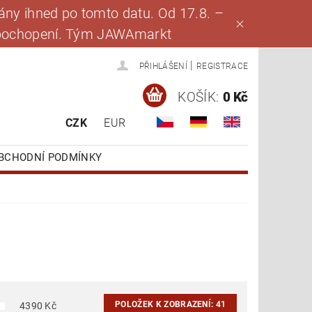
ny ihned po tomto datu. Od 17.8. –
za pochopení. Tým JAWAmarkt
|
PŘIHLÁŠENÍ
REGISTRACE
KOŠÍK:
0 Kč
CZK
EUR
BCHODNÍ PODMÍNKY
POLOŽEK K ZOBRAZENÍ:
41
4390
Kč