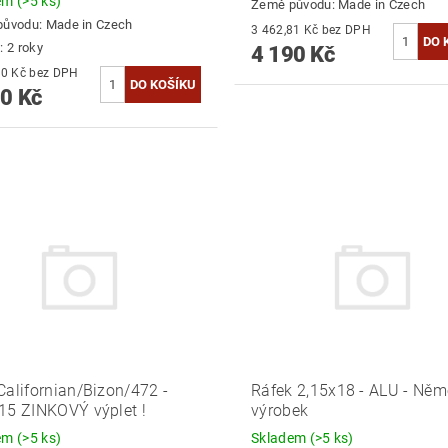
dem
(>5 ks)
Země původu:
Made in Czech
původu:
Made in Czech
3 462,81 Kč bez DPH
: 2 roky
4 190 Kč
3 628,10 Kč bez DPH
0 Kč
Californian/Bizon/472 -
Ráfek 2,15x18 - ALU - Ně
15 ZINKOVÝ výplet !
výrobek
dem
(>5 ks)
Skladem
(>5 ks)