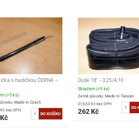
ička s hadičkou ČERNÁ –
Duše 18" - 3,25/4,10
Skladem
(>5 ks)
dem
(>5 ks)
Země původu:
Made in Taiwan
původu:
Made in Czech
216,53 Kč bez DPH
262 Kč
219,01 Kč bez DPH
 Kč