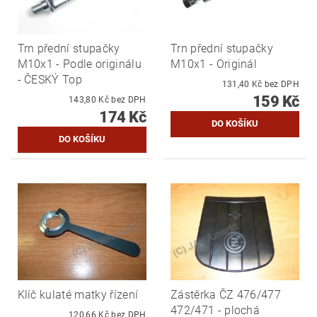
Trn přední stupačky
Trn přední stupačky
M10x1 - Podle originálu
M10x1 - Originál
- ČESKÝ Top
131,40 Kč bez DPH
159 Kč
143,80 Kč bez DPH
174 Kč
Klíč kulaté matky řízení
Zástěrka ČZ 476/477
472/471 - plochá
120,66 Kč bez DPH