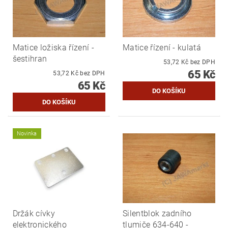
Matice ložiska řízení -
Matice řízení - kulatá
šestihran
53,72 Kč bez DPH
65 Kč
53,72 Kč bez DPH
65 Kč
Novinka
Držák cívky
Silentblok zadního
elektronického
tlumiče 634-640 -