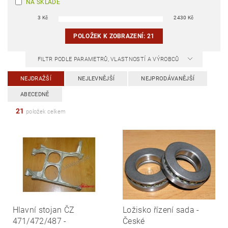
NA SKLADĚ
3
Kč
2430
Kč
POLOŽEK K ZOBRAZENÍ:
21
FILTR PODLE PARAMETRŮ, VLASTNOSTÍ A VÝROBCŮ
NEJDRAŽŠÍ
NEJLEVNĚJŠÍ
NEJPRODÁVANĚJŠÍ
ABECEDNĚ
21
položek celkem
Hlavní stojan ČZ
Ložisko řízení sada -
471/472/487 -
České