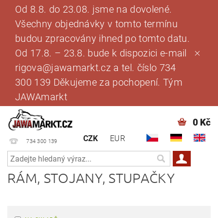
Od 8.8. do 23.08. jsme na dovolené.
Všechny objednávky v tomto termínu
budou zpracovány ihned po tomto datu.
Od 17.8. – 23.8. bude k dispozici e-mail
rigova@jawamarkt.cz a tel. číslo 734
300 139 Děkujeme za pochopení. Tým
JAWAmarkt
0 Kč
CZK
EUR
734 300 139
RÁM, STOJANY, STUPAČKY