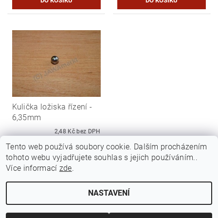
Kulička ložiska řízení -
6,35mm
2,48 Kč bez DPH
3 Kč
Tento web používá soubory cookie. Dalším procházením
tohoto webu vyjadřujete souhlas s jejich používáním..
Více informací
zde
.
NASTAVENÍ
Upravit nastavení cookies
2026 ©
Jawamarkt
, všechna práva vyhrazena