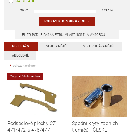
NA SKLADĚ
79
Kč
2290
Kč
POLOŽEK K ZOBRAZENÍ:
7
FILTR PODLE PARAMETRŮ, VLASTNOSTÍ A VÝROBCŮ
NEJDRAŽŠÍ
NEJLEVNĚJŠÍ
NEJPRODÁVANĚJŠÍ
ABECEDNĚ
7
položek celkem
Originál Mototechna
Podsedlové plechy CZ
Spodní kryty zadních
471/472 a 476/477 -
tlumičů - ČESKÉ