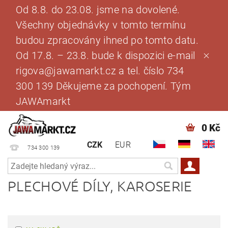
Od 8.8. do 23.08. jsme na dovolené.
Všechny objednávky v tomto termínu
budou zpracovány ihned po tomto datu.
Od 17.8. – 23.8. bude k dispozici e-mail
rigova@jawamarkt.cz a tel. číslo 734
300 139 Děkujeme za pochopení. Tým
JAWAmarkt
0 Kč
CZK
EUR
734 300 139
PLECHOVÉ DÍLY, KAROSERIE