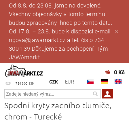
Od 8.8. do 23.08. jsme na dovolené.
Všechny objednávky v tomto termínu
budou zpracovány ihned po tomto datu.
Od 17.8. – 23.8. bude k dispozici e-mail
rigova@jawamarkt.cz a tel. číslo 734
300 139 Děkujeme za pochopení. Tým
JAWAmarkt
0 Kč
CZK
EUR
734 300 139
Spodní kryty zadního tlumiče,
chrom - Turecké