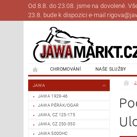
Od 8.8. do 23.08. jsme na dovolené. V
23.8. bude k dispozici e-mail rigova@
CHROMOVÁNÍ
NAŠE SLUŽBY
BANKOVNÍ SPOJENÍ
NAPIŠTE NÁM
JAWA
JAWA 1929-46
Po
JAWA PÉRÁK/OGAR
JAWA, CZ 125-175
Ul
JAWA, CZ 250-350
JAWA 500OHC