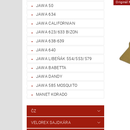
Originál
JAWA 50
JAWA 634
JAWA CALIFORNIAN
JAWA 623/633 BIZON
JAWA 638-639
JAWA 640
JAWA LIBEŇÁK 554/553/579
JAWA BABETTA
JAWA DANDY
JAWA 585 MOSQUITO
MANET KORADO
ČZ
VELOREX SAJDKÁRA