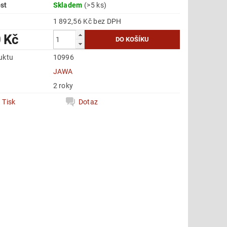
st
Skladem
(>5 ks)
1 892,56 Kč bez DPH
 Kč
uktu
10996
e
JAWA
2 roky
Tisk
Dotaz