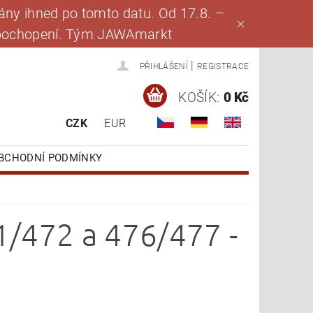
ny ihned po tomto datu. Od 17.8. –
za pochopení. Tým JAWAmarkt
|
PŘIHLÁŠENÍ
REGISTRACE
KOŠÍK:
0 Kč
CZK
EUR
BCHODNÍ PODMÍNKY
1/472 a 476/477 -