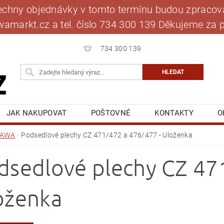
šechny objednávky v tomto termínu budou zpracová
jawamarkt.cz a tel. číslo 734 300 139 Děkujeme 
734 300 139
JAK NAKUPOVAT
POŠTOVNÉ
KONTAKTY
O
BLOG
MOJE OBJEDNÁVKA
JAWA
Podsedlové plechy CZ 471/472 a 476/477 - Uloženka
dsedlové plechy CZ 47
oženka