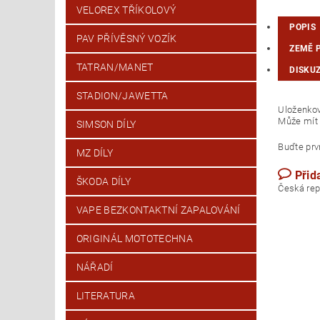
VELOREX TŘÍKOLOVÝ
POPIS
PAV PŘÍVĚSNÝ VOZÍK
ZEMĚ 
TATRAN/MANET
DISKU
STADION/JAWETTA
Uloženkov
Může mít 
SIMSON DÍLY
Buďte prvn
MZ DÍLY
Přid
ŠKODA DÍLY
Česk
VAPE BEZKONTAKTNÍ ZAPALOVÁNÍ
ORIGINÁL MOTOTECHNA
NÁŘADÍ
LITERATURA