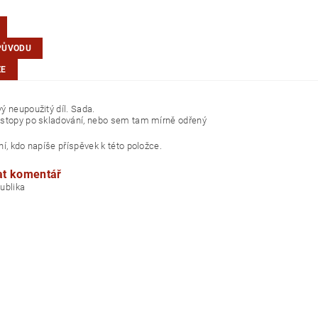
PŮVODU
ZE
ý neupoužitý díl. Sada.
stopy po skladování, nebo sem tam mírně odřený
í, kdo napíše příspěvek k této položce.
at komentář
á republika