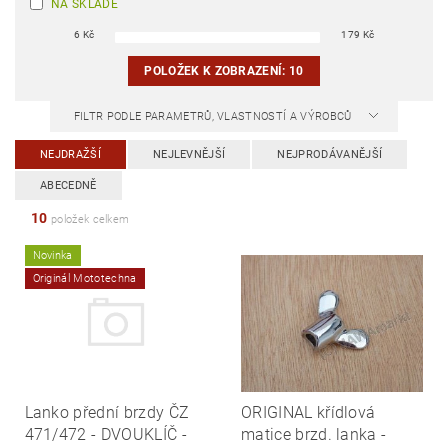
NA SKLADĚ
6
Kč
179
Kč
POLOŽEK K ZOBRAZENÍ:
10
FILTR PODLE PARAMETRŮ, VLASTNOSTÍ A VÝROBCŮ
NEJDRAŽŠÍ
NEJLEVNĚJŠÍ
NEJPRODÁVANĚJŠÍ
ABECEDNĚ
10
položek celkem
Novinka
Originál Mototechna
Lanko přední brzdy ČZ
ORIGINAL křídlová
471/472 - DVOUKLÍČ -
matice brzd. lanka -