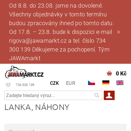
Od 8.8. do 23.08. jsme na dovolené.
Všechny objednávky v tomto termínu
budou zpracovány ihned po tomto datu.
Od 17.8. – 23.8. bude k dispozici e-mail
rigova@jawamarkt.cz a tel. číslo 734
300 139 Děkujeme za pochopení. Tým
JAWAmarkt
0 Kč
CZK
EUR
734 300 139
LANKA, NÁHONY