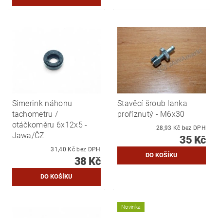
Simerink náhonu
Stavěcí šroub lanka
tachometru /
proříznutý - M6x30
otáčkoměru 6x12x5 -
28,93 Kč bez DPH
Jawa/ČZ
35 Kč
31,40 Kč bez DPH
38 Kč
Novinka