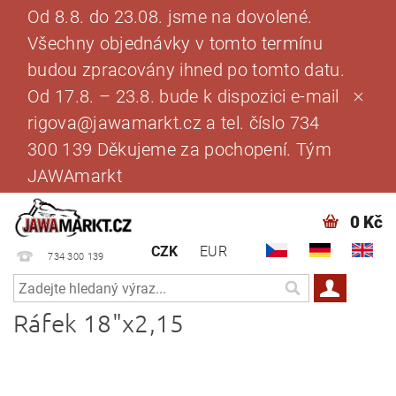
Od 8.8. do 23.08. jsme na dovolené.
Všechny objednávky v tomto termínu
budou zpracovány ihned po tomto datu.
Od 17.8. – 23.8. bude k dispozici e-mail
rigova@jawamarkt.cz a tel. číslo 734
300 139 Děkujeme za pochopení. Tým
JAWAmarkt
0 Kč
CZK
EUR
734 300 139
Ráfek 18"x2,15