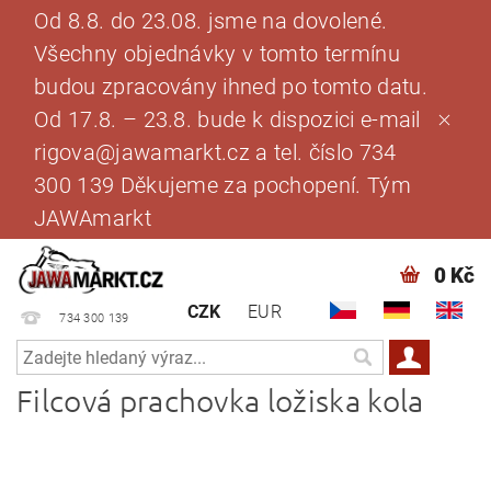
Od 8.8. do 23.08. jsme na dovolené.
Všechny objednávky v tomto termínu
budou zpracovány ihned po tomto datu.
Od 17.8. – 23.8. bude k dispozici e-mail
rigova@jawamarkt.cz a tel. číslo 734
300 139 Děkujeme za pochopení. Tým
JAWAmarkt
0 Kč
CZK
EUR
734 300 139
Filcová prachovka ložiska kola