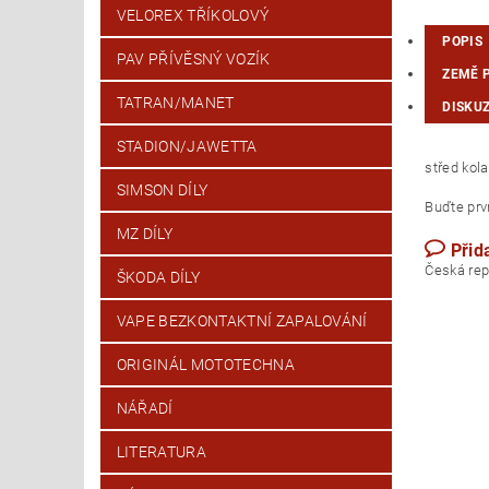
VELOREX TŘÍKOLOVÝ
POPIS
PAV PŘÍVĚSNÝ VOZÍK
ZEMĚ 
TATRAN/MANET
DISKU
STADION/JAWETTA
střed kol
SIMSON DÍLY
Buďte prvn
MZ DÍLY
Přid
Česk
ŠKODA DÍLY
VAPE BEZKONTAKTNÍ ZAPALOVÁNÍ
ORIGINÁL MOTOTECHNA
NÁŘADÍ
LITERATURA