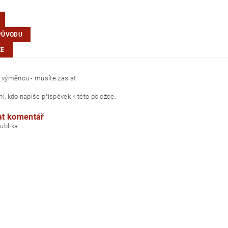
PŮVODU
ZE
a výměnou - musíte zaslat
í, kdo napíše příspěvek k této položce.
at komentář
á republika