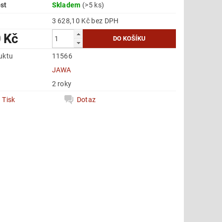
st
Skladem
(>5 ks)
3 628,10 Kč bez DPH
 Kč
uktu
11566
e
JAWA
2 roky
Tisk
Dotaz