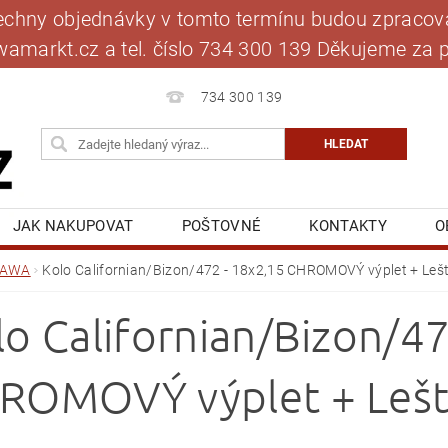
šechny objednávky v tomto termínu budou zpracová
jawamarkt.cz a tel. číslo 734 300 139 Děkujeme 
734 300 139
JAK NAKUPOVAT
POŠTOVNÉ
KONTAKTY
O
BLOG
MOJE OBJEDNÁVKA
JAWA
Kolo Californian/Bizon/472 - 18x2,15 CHROMOVÝ výplet + Lešt
lo Californian/Bizon/47
ROMOVÝ výplet + Lešt