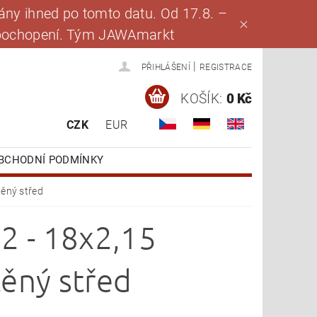
ny ihned po tomto datu. Od 17.8. –
za pochopení. Tým JAWAmarkt
|
PŘIHLÁŠENÍ
REGISTRACE
KOŠÍK:
0 Kč
CZK
EUR
BCHODNÍ PODMÍNKY
ěný střed
2 - 18x2,15
ěný střed