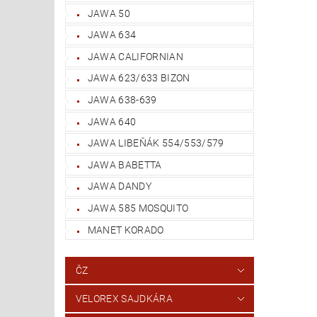
JAWA 50
JAWA 634
JAWA CALIFORNIAN
JAWA 623/633 BIZON
JAWA 638-639
JAWA 640
JAWA LIBEŇÁK 554/553/579
JAWA BABETTA
JAWA DANDY
JAWA 585 MOSQUITO
MANET KORADO
ČZ
VELOREX SAJDKÁRA