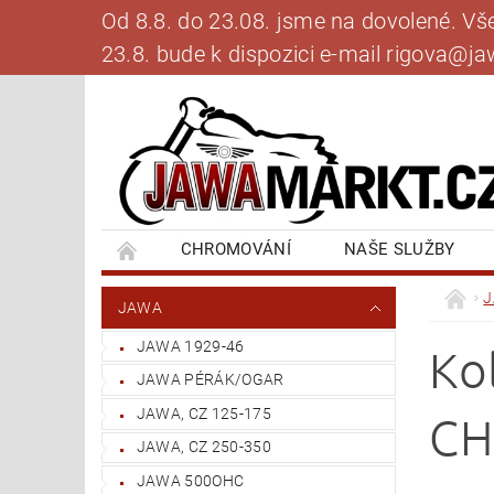
Od 8.8. do 23.08. jsme na dovolené. V
23.8. bude k dispozici e-mail rigova@
CHROMOVÁNÍ
NAŠE SLUŽBY
BANKOVNÍ SPOJENÍ
NAPIŠTE NÁM
JAWA
JAWA 1929-46
Ko
JAWA PÉRÁK/OGAR
JAWA, CZ 125-175
CH
JAWA, CZ 250-350
JAWA 500OHC