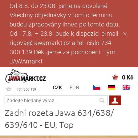
Od 8.8. do 23.08. jsme na dovolené.
Všechny objednávky v tomto termínu
budou zpracovány ihned po tomto datu.
Od 17.8. – 23.8. bude k dispozici e-mail
rigova@jawamarkt.cz a tel. číslo 734
300 139 Děkujeme za pochopení. Tým
JAWAmarkt
0 Kč
CZK
EUR
734 300 139
Zadní rozeta Jawa 634/638/
639/640 - EU, Top