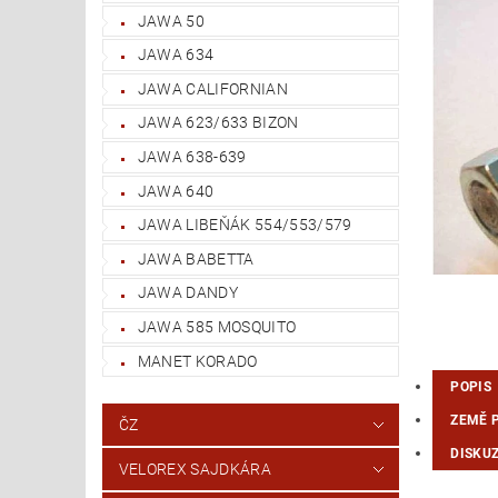
JAWA 50
JAWA 634
JAWA CALIFORNIAN
JAWA 623/633 BIZON
JAWA 638-639
JAWA 640
JAWA LIBEŇÁK 554/553/579
JAWA BABETTA
JAWA DANDY
JAWA 585 MOSQUITO
MANET KORADO
POPIS
ZEMĚ 
ČZ
DISKU
VELOREX SAJDKÁRA