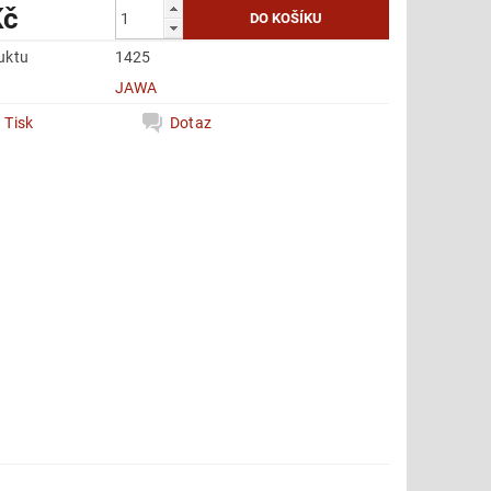
Kč
uktu
1425
e
JAWA
Tisk
Dotaz