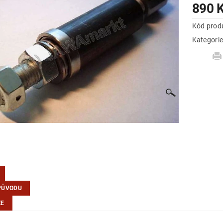
890 
Kód prod
Kategori
PŮVODU
ZE