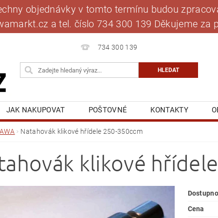
šechny objednávky v tomto termínu budou zpracová
jawamarkt.cz a tel. číslo 734 300 139 Děkujeme 
734 300 139
JAK NAKUPOVAT
POŠTOVNÉ
KONTAKTY
O
BLOG
MOJE OBJEDNÁVKA
JAWA
Natahovák klikové hřídele 250-350ccm
tahovák klikové hříde
Dostupno
Cena