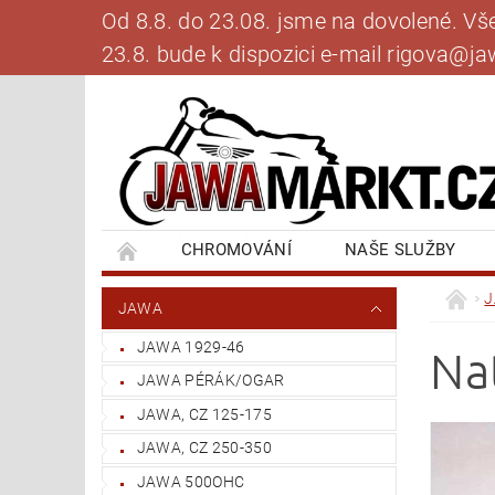
Od 8.8. do 23.08. jsme na dovolené. V
23.8. bude k dispozici e-mail rigova@
CHROMOVÁNÍ
NAŠE SLUŽBY
BANKOVNÍ SPOJENÍ
NAPIŠTE NÁM
JAWA
JAWA 1929-46
Na
JAWA PÉRÁK/OGAR
JAWA, CZ 125-175
JAWA, CZ 250-350
JAWA 500OHC