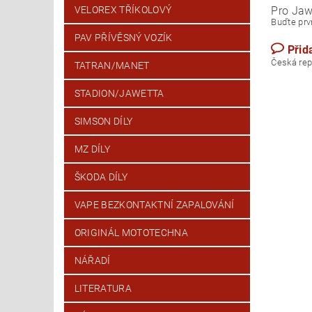
Pro Jaw
VELOREX TŘÍKOLOVÝ
Buďte prvn
PAV PŘÍVĚSNÝ VOZÍK
Přid
Česk
TATRAN/MANET
STADION/JAWETTA
SIMSON DÍLY
MZ DÍLY
ŠKODA DÍLY
VAPE BEZKONTAKTNÍ ZAPALOVÁNÍ
ORIGINÁL MOTOTECHNA
NÁŘADÍ
LITERATURA