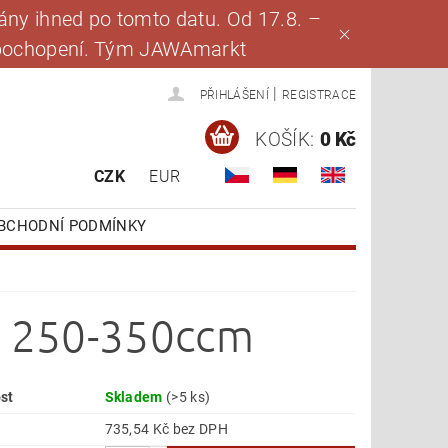
ny ihned po tomto datu. Od 17.8. –
za pochopení. Tým JAWAmarkt
|
PŘIHLÁŠENÍ
REGISTRACE
KOŠÍK:
0 Kč
CZK
EUR
BCHODNÍ PODMÍNKY
le 250-350ccm
st
Skladem
(>5 ks)
735,54 Kč bez DPH