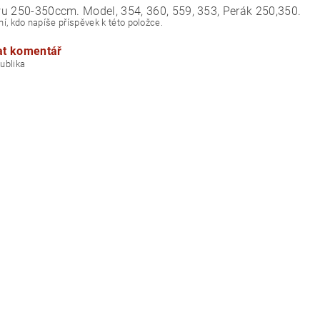
u 250-350ccm. Model, 354, 360, 559, 353, Perák 250,350.
í, kdo napíše příspěvek k této položce.
at komentář
á republika