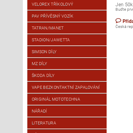
Jen 50k
VELOREX TŘÍKOLOVÝ
Buďte prvn
PAV PŘÍVĚSNÝ VOZÍK
Přid
Česk
TATRAN/MANET
STADION/JAWETTA
SIMSON DÍLY
MZ DÍLY
ŠKODA DÍLY
VAPE BEZKONTAKTNÍ ZAPALOVÁNÍ
ORIGINÁL MOTOTECHNA
NÁŘADÍ
LITERATURA