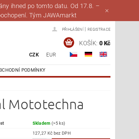
ny ihned po tomto datu. Od 17.8. –
za pochopení. Tým JAWAmarkt
|
PŘIHLÁŠENÍ
REGISTRACE
KOŠÍK:
0 Kč
CZK
EUR
BCHODNÍ PODMÍNKY
nál Mototechna
st
Skladem
(>5 ks)
127,27 Kč bez DPH