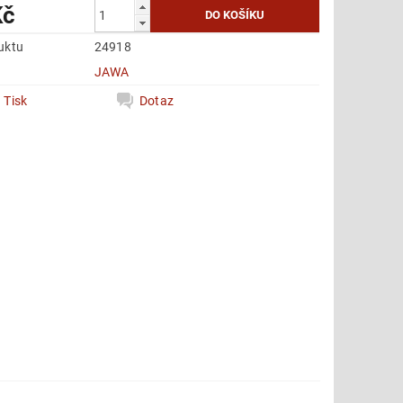
Kč
uktu
24918
e
JAWA
Tisk
Dotaz