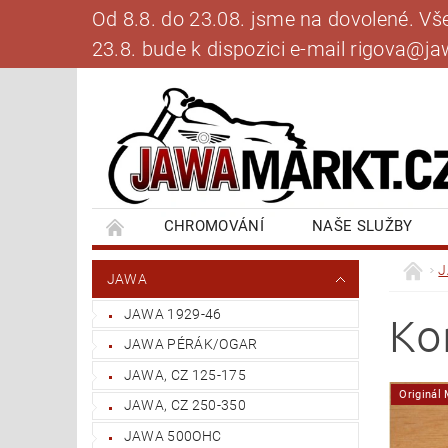
Od 8.8. do 23.08. jsme na dovolené. V
23.8. bude k dispozici e-mail rigova@
CHROMOVÁNÍ
NAŠE SLUŽBY
BANKOVNÍ SPOJENÍ
NAPIŠTE NÁM
JAWA
JAWA 1929-46
Ko
JAWA PÉRÁK/OGAR
JAWA, CZ 125-175
Originál
JAWA, CZ 250-350
JAWA 500OHC