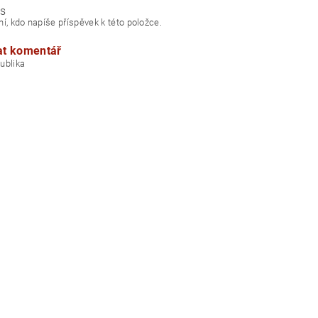
s
í, kdo napíše příspěvek k této položce.
at komentář
á republika