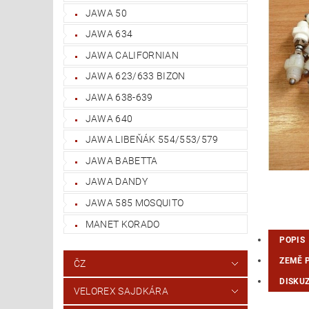
JAWA 50
JAWA 634
JAWA CALIFORNIAN
JAWA 623/633 BIZON
JAWA 638-639
JAWA 640
JAWA LIBEŇÁK 554/553/579
JAWA BABETTA
JAWA DANDY
JAWA 585 MOSQUITO
MANET KORADO
POPIS
ZEMĚ 
ČZ
DISKU
VELOREX SAJDKÁRA