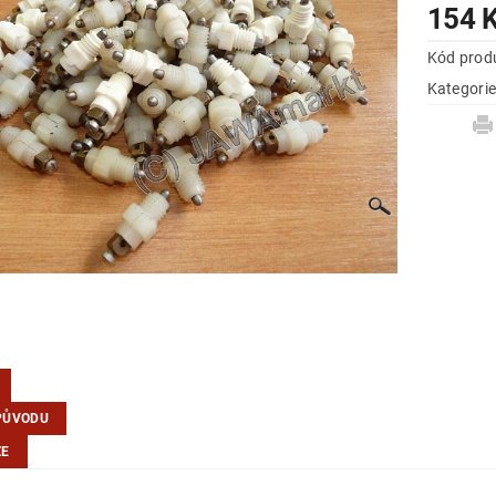
154 
Kód prod
Kategori
PŮVODU
ZE