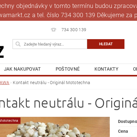
šechny objednávky v tomto termínu budou zpracová
jawamarkt.cz a tel. číslo 734 300 139 Děkujeme 
734 300 139
JAK NAKUPOVAT
POŠTOVNÉ
KONTAKTY
O
BLOG
MOJE OBJEDNÁVKA
JAWA
Kontakt neutrálu - Originál Mototechna
ntakt neutrálu - Origi
 Mototechna
Dostupno
Cena