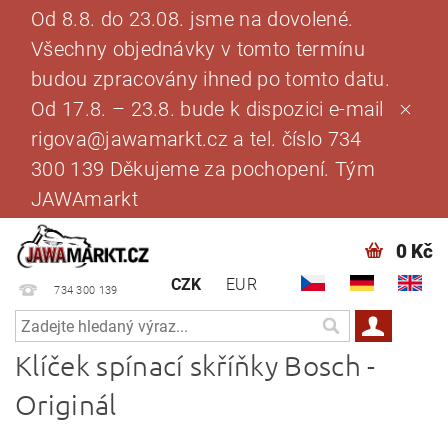
Od 8.8. do 23.08. jsme na dovolené.
Všechny objednávky v tomto termínu
budou zpracovány ihned po tomto datu.
Od 17.8. – 23.8. bude k dispozici e-mail
rigova@jawamarkt.cz a tel. číslo 734
300 139 Děkujeme za pochopení. Tým
JAWAmarkt
0 Kč
CZK
EUR
734 300 139
Klíček spínací skříňky Bosch -
Originál