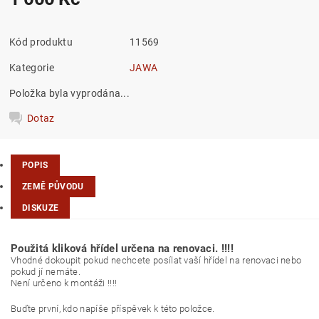
Kód produktu
11569
Kategorie
JAWA
Položka byla vyprodána...
Dotaz
POPIS
ZEMĚ PŮVODU
DISKUZE
Použitá kliková hřídel určena na renovaci. !!!!
Vhodné dokoupit pokud nechcete posílat vaší hřídel na renovaci nebo
pokud jí nemáte.
Není určeno k montáži !!!!
Buďte první, kdo napíše příspěvek k této položce.