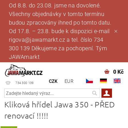
Od 8.8. do 23.08. jsme na dovolené.
Všechny objednávky v tomto termínu
budou zpracovány ihned po tomto datu.
Od 17.8. – 23.8. bude k dispozici e-mail
rigova@jawamarkt.cz a tel. číslo 734
300 139 Děkujeme za pochopení. Tým
JAWAmarkt
0 Kč
CZK
EUR
734 300 139
Kliková hřídel Jawa 350 - PŘED
renovací !!!!!