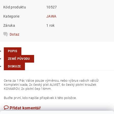
Kód produktu
10527
Kategorie
JAWA
Záruka
1 rok
Dotaz
POPIS
ZEMĚ PŮVODU
DISKUZE
Cena za 1 Pár, Válce pouze výměnou, nebo výbrus vašich válců!
Kompletní sada, 2x český píst ALMET, 6x český pístní kroužek
KOMAROV, 2x pístní čep 16mm.
Buďte první, kdo napíše příspěvek k této položce.
Přidat komentář
Česká republika