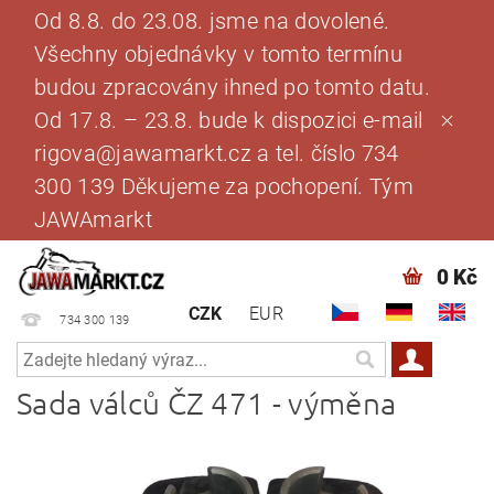
Od 8.8. do 23.08. jsme na dovolené.
Všechny objednávky v tomto termínu
budou zpracovány ihned po tomto datu.
Od 17.8. – 23.8. bude k dispozici e-mail
rigova@jawamarkt.cz a tel. číslo 734
300 139 Děkujeme za pochopení. Tým
JAWAmarkt
0 Kč
CZK
EUR
734 300 139
Sada válců ČZ 471 - výměna