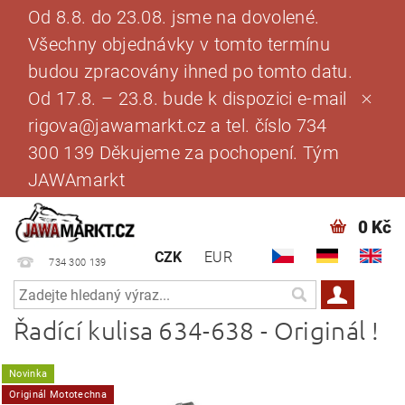
Od 8.8. do 23.08. jsme na dovolené.
Všechny objednávky v tomto termínu
budou zpracovány ihned po tomto datu.
Od 17.8. – 23.8. bude k dispozici e-mail
rigova@jawamarkt.cz a tel. číslo 734
300 139 Děkujeme za pochopení. Tým
JAWAmarkt
0 Kč
CZK
EUR
734 300 139
Řadící kulisa 634-638 - Originál !
Novinka
Originál Mototechna