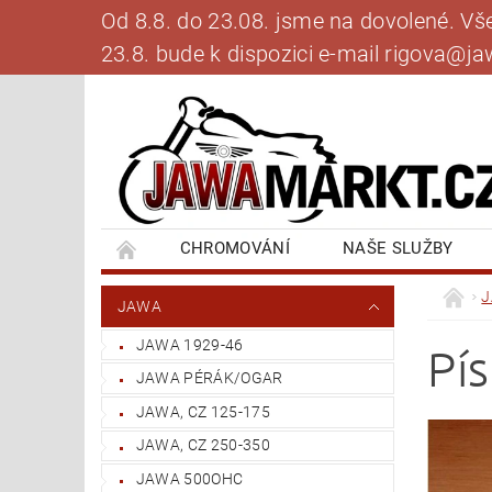
Od 8.8. do 23.08. jsme na dovolené. V
23.8. bude k dispozici e-mail rigova@
CHROMOVÁNÍ
NAŠE SLUŽBY
BANKOVNÍ SPOJENÍ
NAPIŠTE NÁM
JAWA
JAWA 1929-46
Pí
JAWA PÉRÁK/OGAR
JAWA, CZ 125-175
JAWA, CZ 250-350
JAWA 500OHC