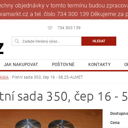
šechny objednávky v tomto termínu budou zpracová
jawamarkt.cz a tel. číslo 734 300 139 Děkujeme 
734 300 139
JAK NAKUPOVAT
POŠTOVNÉ
KONTAKTY
O
BLOG
MOJE OBJEDNÁVKA
JAWA
Pístní sada 350, čep 16 - 58,25-ALMET
stní sada 350, čep 16 -
Dostupno
Cena