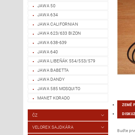
JAWA 50
JAWA 634
JAWA CALIFORNIAN
JAWA 623/633 BIZON
JAWA 638-639
JAWA 640
JAWA LIBEŇÁK 554/553/579
JAWA BABETTA
JAWA DANDY
JAWA 585 MOSQUITO
MANET KORADO
ZEMĚ 
DISKU
ČZ
VELOREX SAJDKÁRA
Buďte prvn