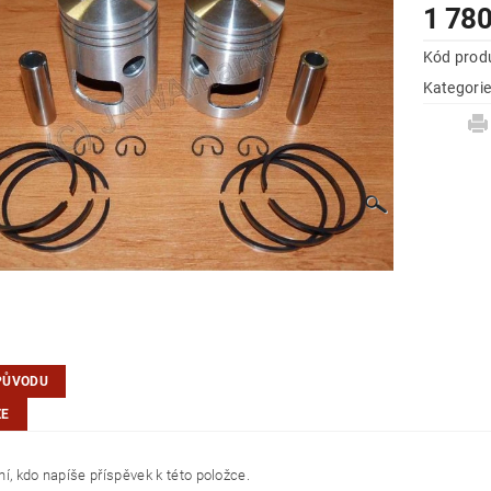
1 780
Kód prod
Kategori
PŮVODU
ZE
í, kdo napíše příspěvek k této položce.