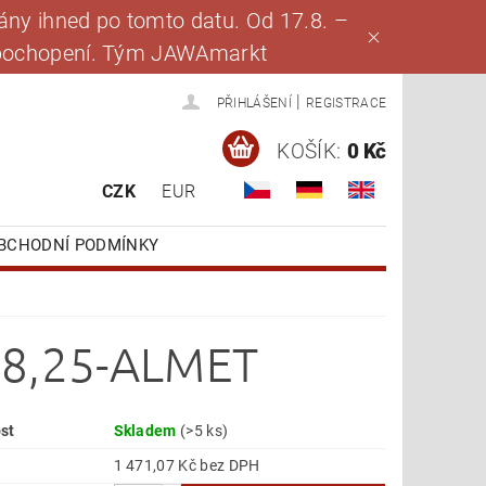
ny ihned po tomto datu. Od 17.8. –
za pochopení. Tým JAWAmarkt
|
PŘIHLÁŠENÍ
REGISTRACE
KOŠÍK:
0 Kč
CZK
EUR
BCHODNÍ PODMÍNKY
 58,25-ALMET
st
Skladem
(>5 ks)
1 471,07 Kč bez DPH