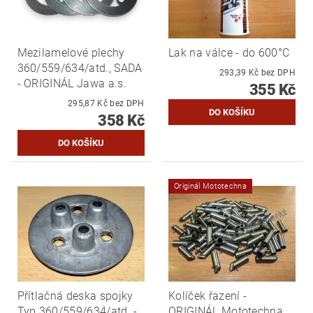
Mezilamelové plechy
Lak na válce - do 600°C
360/559/634/atd., SADA
293,39 Kč bez DPH
- ORIGINÁL Jawa a.s.
355 Kč
295,87 Kč bez DPH
358 Kč
Originál Mototechna
Přítlačná deska spojky
Kolíček řazení -
Typ 360/559/634/atd. -
ORIGINÁL Mototechna,