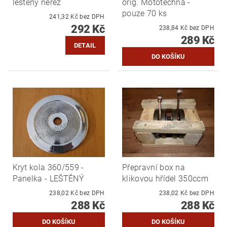
leštěný nerez
orig. Mototechna -
pouze 70 ks
241,32 Kč bez DPH
292 Kč
238,84 Kč bez DPH
289 Kč
DETAIL
Kryt kola 360/559 -
Přepravní box na
Panelka - LEŠTĚNÝ
klikovou hřídel 350ccm
238,02 Kč bez DPH
238,02 Kč bez DPH
288 Kč
288 Kč