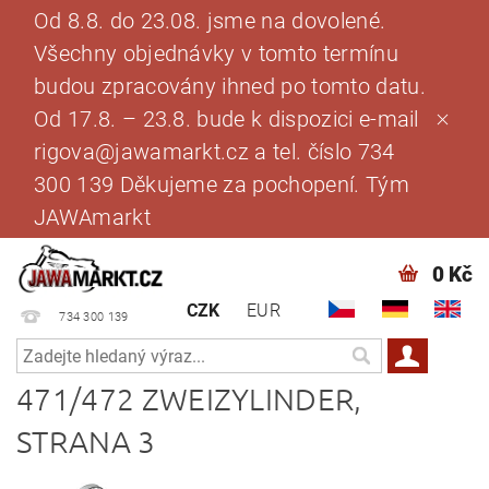
Od 8.8. do 23.08. jsme na dovolené.
Všechny objednávky v tomto termínu
budou zpracovány ihned po tomto datu.
Od 17.8. – 23.8. bude k dispozici e-mail
rigova@jawamarkt.cz a tel. číslo 734
300 139 Děkujeme za pochopení. Tým
JAWAmarkt
0 Kč
CZK
EUR
734 300 139
471/472 ZWEIZYLINDER
,
STRANA 3