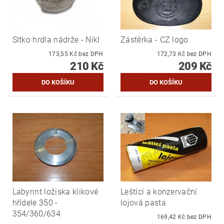
Sítko hrdla nádrže - Nikl
Zástěrka - CZ logo
173,55 Kč bez DPH
172,73 Kč bez DPH
210 Kč
209 Kč
Labyrint ložiska klikové
Leštící a konzervační
hřídele 350 -
lojová pasta
354/360/634
169,42 Kč bez DPH