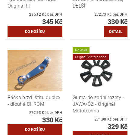
Originál !!!
DELŠÍ
285,12 Kč bez DPH
272,73 Kč bez DPH
345 Kč
330 Kč
DETAIL
Novinka
Originál Mototechna
Páčka brzd. štítu duplex
Guma do zadní rozety -
- dlouhá CHROM
JAWA/ČZ - Originál
Mototechna
272,73 Kč bez DPH
330 Kč
271,90 Kč bez DPH
329 Kč