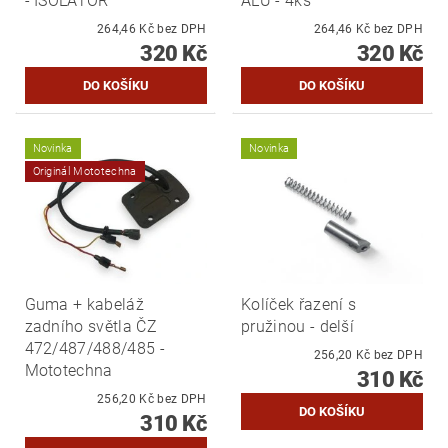
- ISOLATOR
ALU - 4ks
264,46 Kč bez DPH
264,46 Kč bez DPH
320 Kč
320 Kč
Novinka
Novinka
Originál Mototechna
Guma + kabeláž
Kolíček řazení s
zadního světla ČZ
pružinou - delší
472/487/488/485 -
256,20 Kč bez DPH
Mototechna
310 Kč
256,20 Kč bez DPH
310 Kč