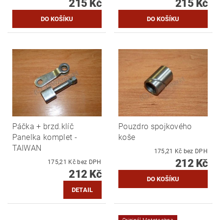
215 Kč
215 Kč
Páčka + brzd.klíč
Pouzdro spojkového
Panelka komplet -
koše
TAIWAN
175,21 Kč bez DPH
212 Kč
175,21 Kč bez DPH
212 Kč
DETAIL