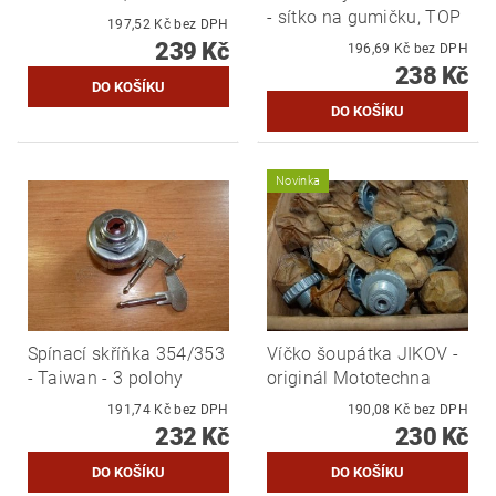
- sítko na gumičku, TOP
197,52 Kč bez DPH
239 Kč
196,69 Kč bez DPH
238 Kč
Novinka
Spínací skříňka 354/353
Víčko šoupátka JIKOV -
- Taiwan - 3 polohy
originál Mototechna
191,74 Kč bez DPH
190,08 Kč bez DPH
232 Kč
230 Kč