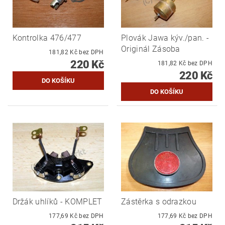
Kontrolka 476/477
Plovák Jawa kýv./pan. -
Originál Zásoba
181,82 Kč bez DPH
220 Kč
181,82 Kč bez DPH
220 Kč
Držák uhlíků - KOMPLET
Zástěrka s odrazkou
177,69 Kč bez DPH
177,69 Kč bez DPH