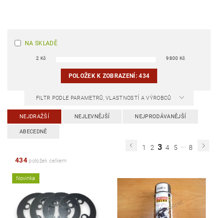
NA SKLADĚ
2
Kč
9800
Kč
POLOŽEK K ZOBRAZENÍ:
434
FILTR PODLE PARAMETRŮ, VLASTNOSTÍ A VÝROBCŮ
NEJDRAŽŠÍ
NEJLEVNĚJŠÍ
NEJPRODÁVANĚJŠÍ
ABECEDNĚ
...
3
1
2
4
5
8
434
položek celkem
Novinka