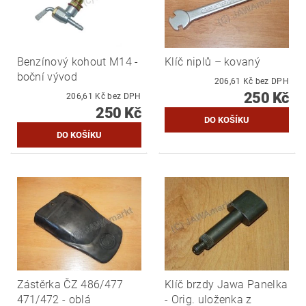
Benzínový kohout M14 -
Klíč niplů – kovaný
boční vývod
206,61 Kč bez DPH
250 Kč
206,61 Kč bez DPH
250 Kč
Zástěrka ČZ 486/477
Klíč brzdy Jawa Panelka
471/472 - oblá
- Orig. uloženka z