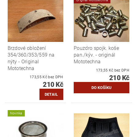
Originál Mototechna
Brzdové obložení
Pouzdro spojk. koše
354/360/353/559 na
pan./kýv. - originál
nýty - Original
Mototechna
Mototechna
173,55 Kč bez DPH
210 Kč
173,55 Kč bez DPH
210 Kč
DETAIL
Novinka