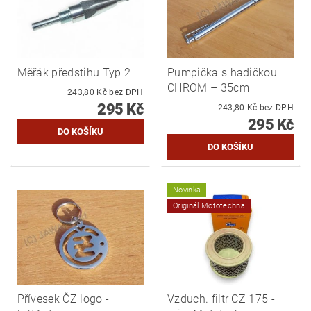
Měřák předstihu Typ 2
Pumpička s hadičkou
CHROM – 35cm
243,80 Kč bez DPH
295 Kč
243,80 Kč bez DPH
295 Kč
Novinka
Originál Mototechna
Přívesek ČZ logo -
Vzduch. filtr CZ 175 -