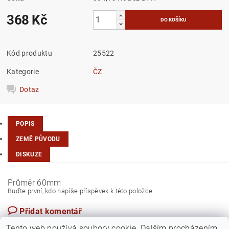
368 Kč
Kód produktu
25522
Kategorie
ČZ
Dotaz
POPIS
ZEMĚ PŮVODU
DISKUZE
Průměr 60mm
Buďte první, kdo napíše příspěvek k této položce.
Přidat komentář
Slovensko
Tento web používá soubory cookie. Dalším procházením