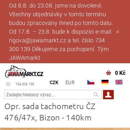
Od 8.8. do 23.08. jsme na dovolené.
Všechny objednávky v tomto termínu
budou zpracovány ihned po tomto datu.
Od 17.8. – 23.8. bude k dispozici e-mail
rigova@jawamarkt.cz a tel. číslo 734
300 139 Děkujeme za pochopení. Tým
JAWAmarkt
0 Kč
CZK
EUR
734 300 139
Opr. sada tachometru ČZ
476/47x, Bizon - 140km