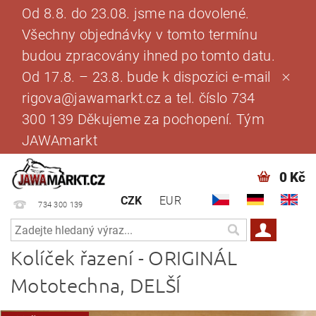
Od 8.8. do 23.08. jsme na dovolené.
Všechny objednávky v tomto termínu
budou zpracovány ihned po tomto datu.
Od 17.8. – 23.8. bude k dispozici e-mail
rigova@jawamarkt.cz a tel. číslo 734
300 139 Děkujeme za pochopení. Tým
JAWAmarkt
0 Kč
CZK
EUR
734 300 139
Kolíček řazení - ORIGINÁL
Mototechna, DELŠÍ