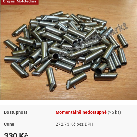
Originál Mototechna
Dostupnost
Momentálně nedostupné
(>5 ks)
Cena
272,73 Kč bez DPH
330 Kč