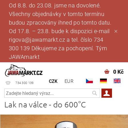
Od 8.8. do 23.08. jsme na dovolené.
Všechny objednávky v tomto termínu
budou zpracovány ihned po tomto datu.
Od 17.8. – 23.8. bude k dispozici e-mail
rigova@jawamarkt.cz a tel. číslo 734
300 139 Děkujeme za pochopení. Tým
JAWAmarkt
0 Kč
CZK
EUR
734 300 139
Lak na válce - do 600°C