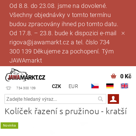
Od 8.8. do 23.08. jsme na dovolené.
Všechny objednávky v tomto termínu
budou zpracovány ihned po tomto datu.
Od 17.8. – 23.8. bude k dispozici e-mail
rigova@jawamarkt.cz a tel. číslo 734
300 139 Děkujeme za pochopení. Tým
JAWAmarkt
0 Kč
CZK
EUR
734 300 139
Kolíček řazení s pružinou - kratší
Novinka