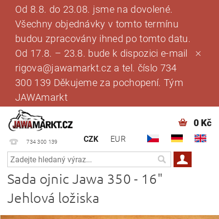
Od 8.8. do 23.08. jsme na dovolené.
Všechny objednávky v tomto termínu
budou zpracovány ihned po tomto datu.
Od 17.8. – 23.8. bude k dispozici e-mail
rigova@jawamarkt.cz a tel. číslo 734
300 139 Děkujeme za pochopení. Tým
JAWAmarkt
0 Kč
CZK
EUR
734 300 139
Sada ojnic Jawa 350 - 16"
Jehlová ložiska