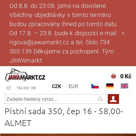
Od 8.8. do 23.08. jsme na dovolené.
Všechny objednávky v tomto termínu
budou zpracovány ihned po tomto datu.
Od 17.8. – 23.8. bude k dispozici e-mail
rigova@jawamarkt.cz a tel. číslo 734
300 139 Děkujeme za pochopení. Tým
JAWAmarkt
0 Kč
CZK
EUR
734 300 139
Pístní sada 350, čep 16 - 58,00-
ALMET