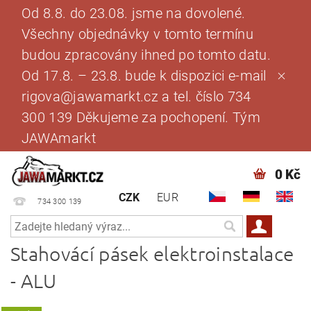
Od 8.8. do 23.08. jsme na dovolené.
Všechny objednávky v tomto termínu
budou zpracovány ihned po tomto datu.
Od 17.8. – 23.8. bude k dispozici e-mail
rigova@jawamarkt.cz a tel. číslo 734
300 139 Děkujeme za pochopení. Tým
JAWAmarkt
0 Kč
CZK
EUR
734 300 139
Stahovácí pásek elektroinstalace
- ALU