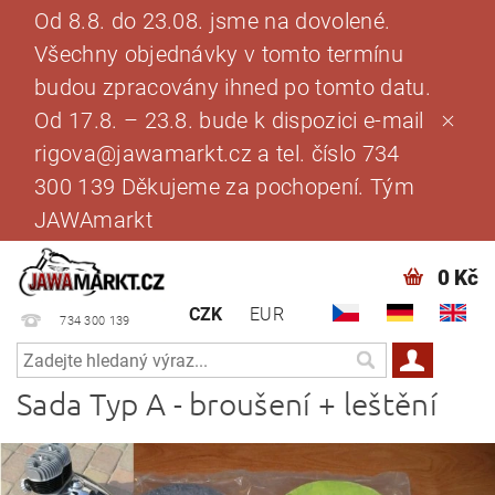
Od 8.8. do 23.08. jsme na dovolené.
Všechny objednávky v tomto termínu
budou zpracovány ihned po tomto datu.
Od 17.8. – 23.8. bude k dispozici e-mail
rigova@jawamarkt.cz a tel. číslo 734
300 139 Děkujeme za pochopení. Tým
JAWAmarkt
0 Kč
CZK
EUR
734 300 139
Sada Typ A - broušení + leštění