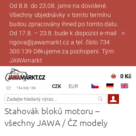
Od 8.8. do 23.08. jsme na dovolené.
Všechny objednávky v tomto termínu
budou zpracovány ihned po tomto datu.
Od 17.8. – 23.8. bude k dispozici e-mail
rigova@jawamarkt.cz a tel. číslo 734
300 139 Děkujeme za pochopení. Tým
JAWAmarkt
0 Kč
CZK
EUR
734 300 139
Stahovák bloků motoru –
všechny JAWA / ČZ modely