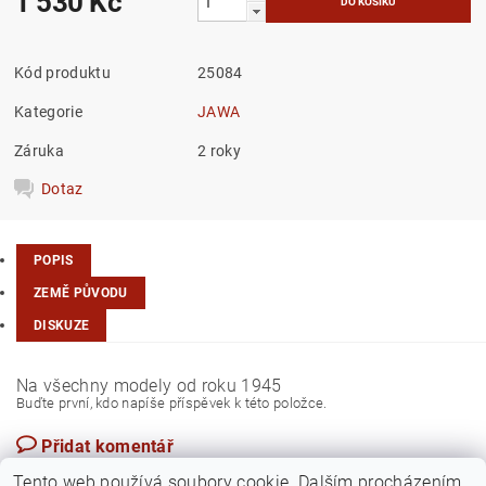
1 530 Kč
Kód produktu
25084
Kategorie
JAWA
Záruka
2 roky
Dotaz
POPIS
ZEMĚ PŮVODU
DISKUZE
Na všechny modely od roku 1945
Buďte první, kdo napíše příspěvek k této položce.
Přidat komentář
Česká republika
Tento web používá soubory cookie. Dalším procházením